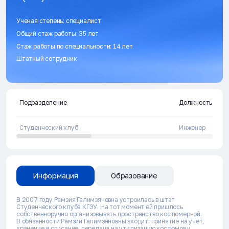
Ученая степень: специалист
Общий стаж работы: 35 лет
Стаж работы по специальности: 14 лет
Штатный сотрудник
Подразделение
Должность
Студенческий клуб
Инженер
Информация
Образование
В 2007 году Рамзия Галимзяновна устроилась в штат
Студенческого клуба КГЭУ. На тот момент ей пришлось
собственноручно организовывать пространство костюмерной.
В обязанности Рамзии Галимзяновны входит: принятие на учёт,
хранение и списание, передача на утилизацию костюмов и