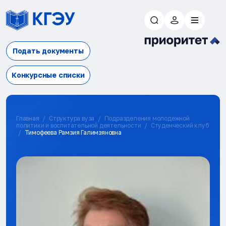
Подать документы
Конкурсные списки
Главная
Структура вуза
Подразделения молодежной
политики и воспитательной деятельности
Студенческий клуб
Тимофеева Рамзия Галимзяновна