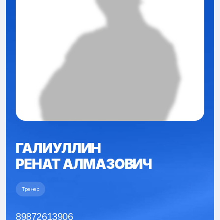
ГАЛИУЛЛИН
РЕНАТ АЛМАЗОВИЧ
Тренер
89872613906