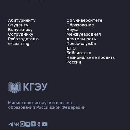
Абитуриенту
Об университете
Студенту
Образование
Выпускнику
Наука
Сотруднику
Международная
Работодателю
деятельность
e-Learning
Пресс-служба
ДПО
Библиотека
Национальные проекты
России
ЭНЕРГОКОД — ПОМОЩНИК КГЭУ
ONLINE ·
Министерство науки и высшего
образования Российской Федерации
🎓 Институты
📋 Приёмная комиссия
🏠 Общежитие
🧮 Баллы и направления