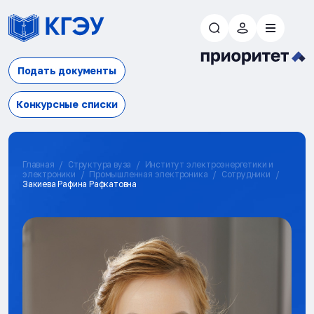
Подать документы
Конкурсные списки
Главная
Структура вуза
Институт электроэнергетики и
электроники
Промышленная электроника
Сотрудники
Закиева Рафина Рафкатовна