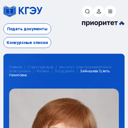
Подать документы
Конкурсные списки
Главная
Структура вуза
Институт электроэнергетики и
электроники
Физика
Сотрудники
Зайнашева Гузель
Накиповна