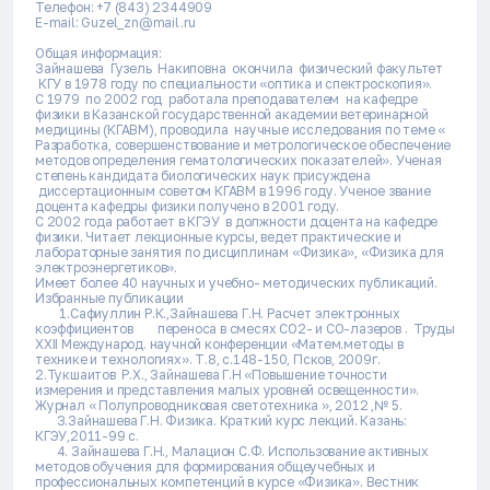
Телефон: +7 (843) 2344909
E-mail: Guzel_zn@mail.ru
Общая информация:
Зайнашева Гузель Накиповна окончила физический факультет
КГУ в 1978 году по специальности «оптика и спектроскопия».
С 1979 по 2002 год работала преподавателем на кафедре
физики в Казанской государственной академии ветеринарной
медицины (КГАВМ), проводила научные исследования по теме «
Разработка, совершенствование и метрологическое обеспечение
методов определения гематологических показателей». Ученая
степень кандидата биологических наук присуждена
диссертационным советом КГАВМ в 1996 году. Ученое звание
доцента кафедры физики получено в 2001 году.
С 2002 года работает в КГЭУ в должности доцента на кафедре
физики. Читает лекционные курсы, ведет практические и
лабораторные занятия по дисциплинам «Физика», «Физика для
электроэнергетиков».
Имеет более 40 научных и учебно- методических публикаций.
Избранные публикации
1.Сафиуллин Р.К.,Зайнашева Г.Н. Расчет электронных
коэффициентов переноса в смесях СО2- и СО-лазеров . Труды
XXII Международ. научной конференции «Матем.методы в
технике и технологиях». Т.8, с.148-150, Псков, 2009г.
2.Тукшаитов Р.Х., Зайнашева Г.Н «Повышение точности
измерения и представления малых уровней освещенности».
Журнал « Полупроводниковая светотехника », 2012 ,№ 5.
3.Зайнашева Г.Н. Физика. Краткий курс лекций. Казань:
КГЭУ,2011-99 с.
4. Зайнашева Г.Н., Малацион С.Ф. Использование активных
методов обучения для формирования общеучебных и
профессиональных компетенций в курсе «Физика». Вестник