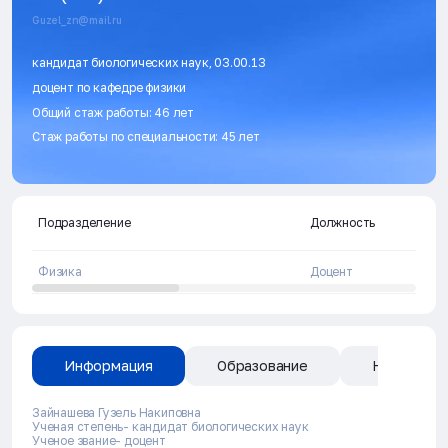
Guzel_zn@mail.ru
кандидат биологических наук, 03.00.13
доцент по кафедре физики
Общий стаж работы: 46 лет
Стаж работы по специальности: 45 лет
Подразделение
Должность
Физика
Доцент
Информация
Образование
Направлен
Зайнашева Гузель Накиповна
Ученая степень- кандидат биологических наук
Ученое звание- доцент