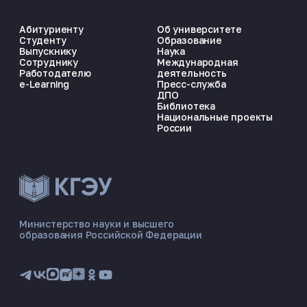
Абитуриенту
Об университете
Студенту
Образование
Выпускнику
Наука
Сотруднику
Международная
Работодателю
деятельность
e-Learning
Пресс-служба
ДПО
Библиотека
Национальные проекты
России
ЭНЕРГОКОД — ПОМОЩНИК КГЭУ
ONLINE ·
Министерство науки и высшего
образования Российской Федерации
🎓 Институты
📋 Приёмная комиссия
🏠 Общежитие
🧮 Баллы и направления