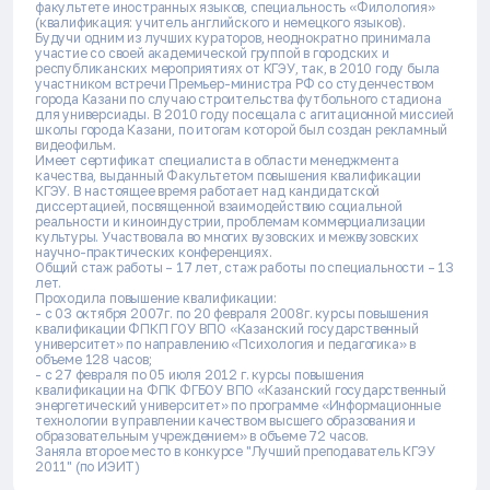
факультете иностранных языков, специальность «Филология»
(квалификация: учитель английского и немецкого языков).
Будучи одним из лучших кураторов, неоднократно принимала
участие со своей академической группой в городских и
республиканских мероприятиях от КГЭУ, так, в 2010 году была
участником встречи Премьер-министра РФ со студенчеством
города Казани по случаю строительства футбольного стадиона
для универсиады. В 2010 году посещала с агитационной миссией
школы города Казани, по итогам которой был создан рекламный
видеофильм.
Имеет сертификат специалиста в области менеджмента
качества, выданный Факультетом повышения квалификации
КГЭУ. В настоящее время работает над кандидатской
диссертацией, посвященной взаимодействию социальной
реальности и киноиндустрии, проблемам коммерциализации
культуры. Участвовала во многих вузовских и межвузовских
научно-практических конференциях.
Общий стаж работы – 17 лет, стаж работы по специальности – 13
лет.
Проходила повышение квалификации:
- с 03 октября 2007г. по 20 февраля 2008г. курсы повышения
квалификации ФПКП ГОУ ВПО «Казанский государственный
университет» по направлению «Психология и педагогика» в
объеме 128 часов;
- с 27 февраля по 05 июля 2012 г. курсы повышения
квалификации на ФПК ФГБОУ ВПО «Казанский государственный
энергетический университет» по программе «Информационные
технологии в управлении качеством высшего образования и
образовательным учреждением» в объеме 72 часов.
Заняла второе место в конкурсе "Лучший преподаватель КГЭУ
2011" (по ИЭИТ)