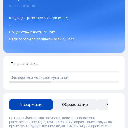
5194300@mail.ru
Кандидат философских наук (5.7.7)
-
Общий стаж работы: 25 лет
Стаж работы по специальности: 25 лет
Подразделение
Философия и медиакоммуникации
Информация
Образование
Направлен
Гульнара Фазыловна Закирова, доцент, соискатель,
работает с 2006 года, пришла из КГАУ, образование получила в
Брянском государственном педагогическом университете на