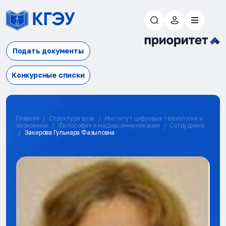
Подать документы
Конкурсные списки
Главная
Структура вуза
Институт цифровых технологий и
экономики
Философия и медиакоммуникации
Сотрудники
Закирова Гульнара Фазыловна