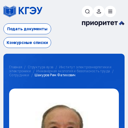
Подать документы
Конкурсные списки
Главная
Структура вуза
Институт электроэнергетики и
электроники
Инженерная экология и безопасность труда
Сотрудники
Шакуров Рим Фатихович