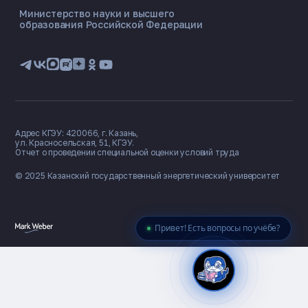
Министерство науки и высшего
образования Российской Федерации
🎓 Институты
📋 Приёмная комиссия
🏠 Общежитие
🧮 Баллы и направления
Адрес КГЭУ: 420066, г. Казань,
ул. Красносельская, 51, КГЭУ.
Отчет о проведении специальной оценки условий труда
© 2025 Казанский государственный
энергетический университет
Привет! Есть вопросы по учёбе?