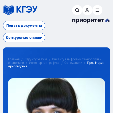
Подать документы
Конкурсные списки
Главная
Структура вуза
Институт цифровых технологий и
экономики
Инженерная графика
Сотрудники
Прец Мария
Арнольдовна