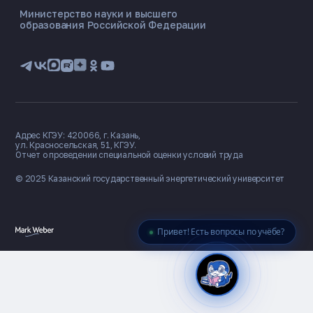
Министерство науки и высшего
образования Российской Федерации
🎓 Институты
📋 Приёмная комиссия
🏠 Общежитие
🧮 Баллы и направления
Адрес КГЭУ: 420066, г. Казань,
ул. Красносельская, 51, КГЭУ.
Отчет о проведении специальной оценки условий труда
© 2025 Казанский государственный
энергетический университет
Привет! Есть вопросы по учёбе?