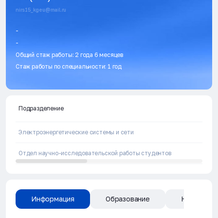
nirs15_kgeu@mail.ru
-
-
Общий стаж работы: 2 года 6 месяцев
Стаж работы по специальности: 1 год
Подразделение
Электроэнергетические системы и сети
Отдел научно-исследовательской работы студентов
Информация
Образование
Направлен