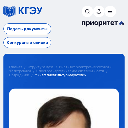
Подать документы
Конкурсные списки
Главная
Структура вуза
Институт электроэнергетики и
электроники
Электроэнергетические системы и сети
Сотрудники
Минегалиев Ильсур Маратович