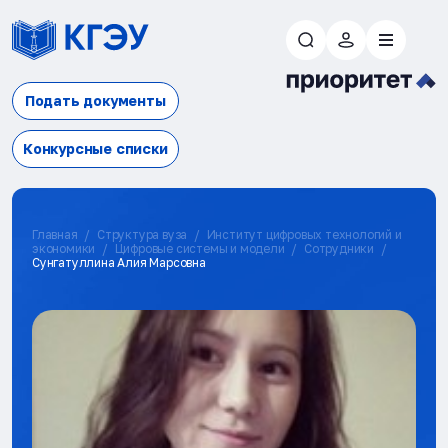
Подать документы
Конкурсные списки
Главная
Структура вуза
Институт цифровых технологий и
экономики
Цифровые системы и модели
Сотрудники
Сунгатуллина Алия Марсовна