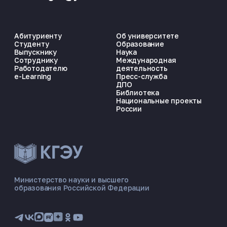
Абитуриенту
Об университете
Студенту
Образование
Выпускнику
Наука
Сотруднику
Международная
Работодателю
деятельность
e-Learning
Пресс-служба
ДПО
Библиотека
Национальные проекты
России
ЭНЕРГОКОД — ПОМОЩНИК КГЭУ
ONLINE ·
Министерство науки и высшего
образования Российской Федерации
🎓 Институты
📋 Приёмная комиссия
🏠 Общежитие
🧮 Баллы и направления