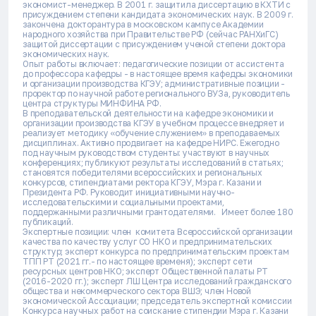
экономист-менеджер. В 2001 г. защитила диссертацию в КХТИ с
присуждением степени кандидата экономических наук. В 2009 г.
закончена докторантура в московском кампусе Академии
народного хозяйства при Правительстве РФ (сейчас РАНХиГС)
защитой диссертации с присуждением ученой степени доктора
экономических наук.
Опыт работы включает: педагогические позиции от ассистента
до профессора кафедры - в настоящее время кафедры экономики
и организации производства КГЭУ; административные позиции -
проректор по научной работе регионального ВУЗа, руководитель
центра структуры МИНФИНА РФ.
В преподавательской деятельности на кафедре экономики и
организации производства КГЭУ в учебном процессе внедряет и
реализует методику «обучение служением» в преподаваемых
дисциплинах. Активно продвигает на кафедре НИРС. Ежегодно
под научным руководством студенты: участвуют в научных
конференциях; публикуют результаты исследований в статьях;
становятся победителями всероссийских и региональных
конкурсов, стипендиатами ректора КГЭУ, Мэра г. Казани и
Президента РФ. Руководит инициативными научно-
исследовательскими и социальными проектами,
поддержанными различными грантодателями. Имеет более 180
публикаций.
Экспертные позиции: член комитета Всероссийской организации
качества по качеству услуг СО НКО и предпринимательских
структур; эксперт конкурса по предпринимательским проектам
ТПП РТ (2021 гг.- по настоящее временя); эксперт сети
ресурсных центров НКО; эксперт Общественной палаты РТ
(2016-2020 гг.); эксперт ЛШ Центра исследований гражданского
общества и некоммерческого сектора ВШЭ; член Новой
экономической Ассоциации; председатель экспертной комиссии
Конкурса научных работ на соискание стипендии Мэра г. Казани