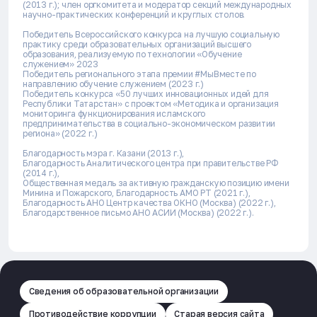
(2013 г.); член оргкомитета и модератор секций международных
научно-практических конференций и круглых столов.
Победитель Всероссийского конкурса на лучшую социальную
практику среди образовательных организаций высшего
образования, реализуемую по технологии «Обучение
служением» 2023
Победитель регионального этапа премии #МыВместе по
направлению обучение служением (2023 г.)
Победитель конкурса «50 лучших инновационных идей для
Республики Татарстан» с проектом «Методика и организация
мониторинга функционирования исламского
предпринимательства в социально-экономическом развитии
региона» (2022 г.)
Благодарность мэра г. Казани (2013 г.),
Благодарность Аналитического центра при правительстве РФ
(2014 г.),
Общественная медаль за активную гражданскую позицию имени
Минина и Пожарского, Благодарность АМО РТ (2021 г.),
Благодарность АНО Центр качества ОКНО (Москва) (2022 г.),
Благодарственное письмо АНО АСИИ (Москва) (2022 г.).
Сведения об образовательной организации
Противодействие коррупции
Старая версия сайта