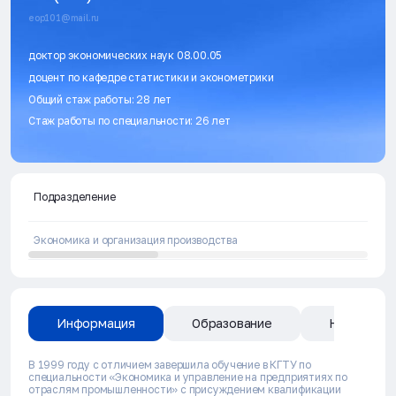
eop101@mail.ru
доктор экономических наук 08.00.05
доцент по кафедре статистики и эконометрики
Общий стаж работы: 28 лет
Стаж работы по специальности: 26 лет
Подразделение
Экономика и организация производства
Информация
Образование
Направлен
В 1999 году с отличием завершила обучение в КГТУ по
специальности «Экономика и управление на предприятиях по
отраслям промышленности» с присуждением квалификации