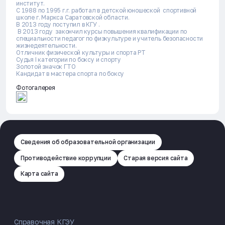
институт.
С 1988 по 1995 г.г. работал в детской юношеской спортивной
школе г. Маркса Саратовской области.
В 2013 году поступил в КГУ .
В 2013 году закончил курсы повышения квалификации по
специальности педагог по физкультуре и учитель безопасности
жизнедеятельности.
Отличник физической культуры и спорта РТ
Судья I категории по боксу и спорту
Золотой значок ГТО
Кандидат в мастера спорта по боксу
Фотогалерея
Сведения об образовательной организации
Противодействие коррупции
Старая версия сайта
Карта сайта
Справочная КГЭУ