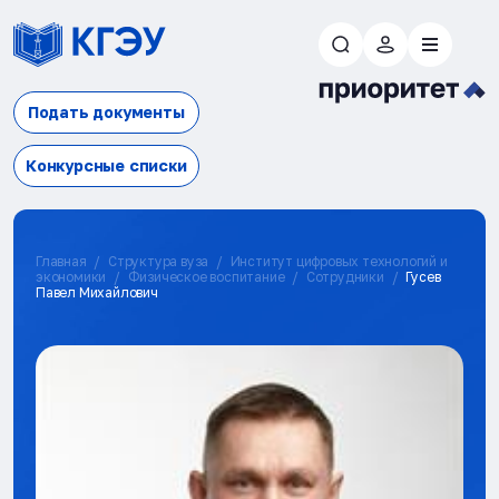
Подать документы
Конкурсные списки
Главная
Структура вуза
Институт цифровых технологий и
экономики
Физическое воспитание
Сотрудники
Гусев
Павел Михайлович