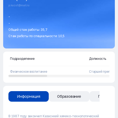
p.kazof@mail.ru
-
-
Общий стаж работы: 35,7
Стаж работы по специальности: 10,5
Подразделение
Должность
Физическое воспитание
Старший преподав
Информация
Образование
Публикаци
В 1987 году закончил Казаснкий химико-технологический