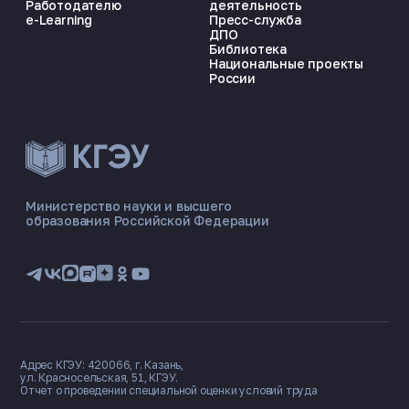
Работодателю
деятельность
e-Learning
Пресс-служба
ДПО
Библиотека
Национальные проекты
России
ЭНЕРГОКОД — ПОМОЩНИК КГЭУ
ONLINE ·
Министерство науки и высшего
образования Российской Федерации
🎓 Институты
📋 Приёмная комиссия
🏠 Общежитие
🧮 Баллы и направления
Адрес КГЭУ: 420066, г. Казань,
ул. Красносельская, 51, КГЭУ.
Отчет о проведении специальной оценки условий труда