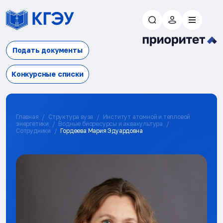
Подать документы
Конкурсные списки
Главная
Структура вуза
Институт атомной и тепловой
энергетики
Водные биоресурсы и аквакультура
Сотрудники
Гордеева Мария Эдуардовна