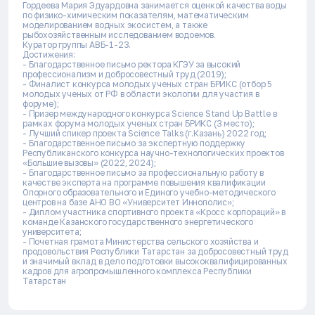
Гордеева Мария Эдуардовна занимается оценкой качества воды
по физико-химическим показателям, математическим
моделированием водных экосистем, а также
рыбохозяйственным исследованием водоемов.
Куратор группы АВБ-1-23.
Достижения:
- Благодарственное письмо ректора КГЭУ за высокий
профессионализм и добросовестный труд (2019);
- Финалист конкурса молодых ученых стран БРИКС (отбор 5
молодых ученых от РФ в области экологии для участия в
форуме);
- Призер международного конкурса Science Stand Up Battle в
рамках форума молодых ученых стран БРИКС (3 место);
- Лучший спикер проекта Science Talks (г.Казань) 2022 год;
- Благодарственное письмо за экспертную поддержку
Республиканского конкурса научно-технологических проектов
«Большие вызовы» (2022, 2024);
- Благодарственное письмо за профессиональную работу в
качестве эксперта на программе повышения квалификации
Опорного образовательного и Единого учебно-методического
центров на базе АНО ВО «Университет Иннополис»;
- Диплом участника спортивного проекта «Кросс корпораций» в
команде Казанского государственного энергетического
университета;
- Почетная грамота Министерства сельского хозяйства и
продовольствия Республики Татарстан за добросовестный труд
и значимый вклад в дело подготовки высококвалифицированных
кадров для агропромышленного комплекса Республики
Татарстан