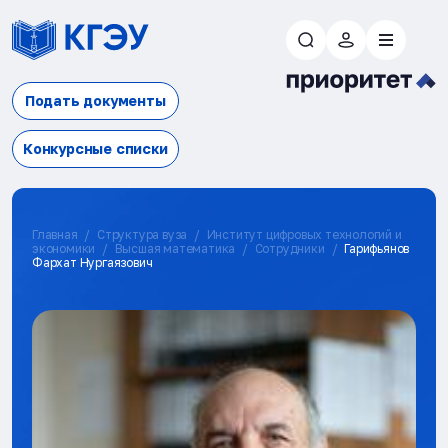
Подать документы
Конкурсные списки
Главная
Структура вуза
Институт цифровых технологий и
экономики
Высшая математика
Сотрудники
Гарифьянов
Фархат Нургаязович