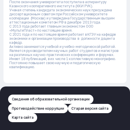
После окончания университета поступила в аспирантуру
Казанского кооперативного института (ККИ РУК).
Ученая степень кандидата экономических наук присуждена
диссертационным советом при Российском университете
кооперации (Москва) и утверждена Государственным высшим
аттестационным комитетом РФ в декабре 2013 года.
С 2013 года работает главным экономистом ООО
«МультиПласт» по настоящее время.
С 2021 года и по настоящее время работает в КГЭУ на кафедре
экономики и организации производства в должности доцента
кафедр.
Активно занимается учебной и учебно-методической работой.
Является руководителем научных работ студентов и магистров
на различных научно-практических конференциях и форумах.
Имеет 18 публикаций, в их числе 1 коллективную монографию.
Постоянно повышает свою научную и педагогическую
квалификацию.
Сведения об образовательной организации
Противодействие коррупции
Старая версия сайта
Карта сайта