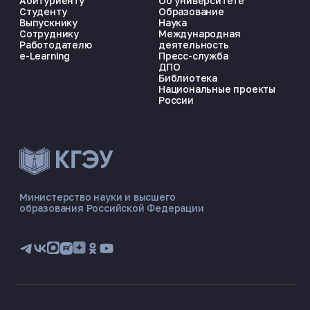
Абитуриенту
Об университете
Студенту
Образование
Выпускнику
Наука
Сотруднику
Международная
Работодателю
деятельность
e-Learning
Пресс-служба
ДПО
Библиотека
Национальные проекты
России
ЭНЕРГОКОД — ПОМОЩНИК КГЭУ
ONLINE ·
Министерство науки и высшего
образования Российской Федерации
🎓 Институты
📋 Приёмная комиссия
🏠 Общежитие
🧮 Баллы и направления