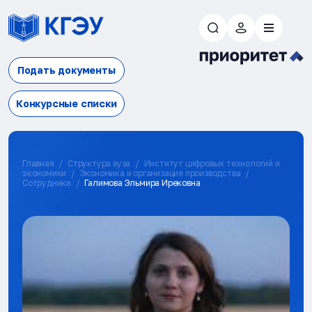
Подать документы
Конкурсные списки
Главная
Структура вуза
Институт цифровых технологий и
экономики
Экономика и организация производства
Сотрудники
Галимова Эльмира Ирековна