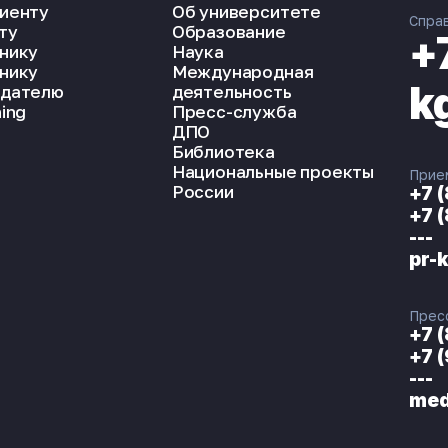
иенту
Об университете
Спра
ту
Образование
+
нику
Наука
нику
Международная
k
дателю
деятельность
ing
Пресс-служба
ДПО
Библиотека
Национальные проекты
Прие
России
+7 
+7 
---
pr-
Прес
+7 
+7 
---
med