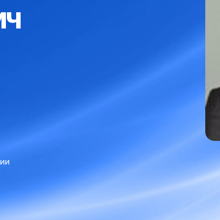
ИЧ
рии