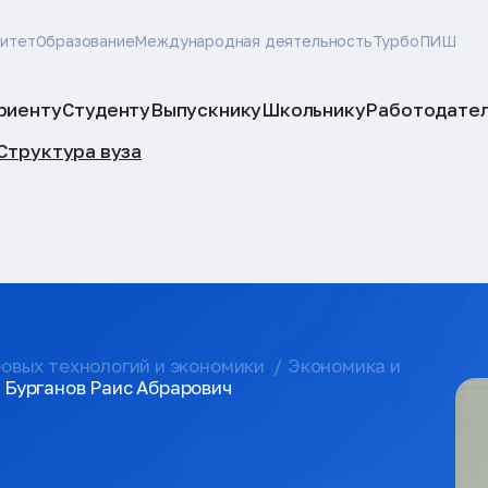
ситет
Образование
Международная деятельность
ТурбоПИШ
риенту
Студенту
Выпускнику
Школьнику
Работодате
Структура вуза
овых технологий и экономики
Экономика и
Бурганов Раис Абрарович