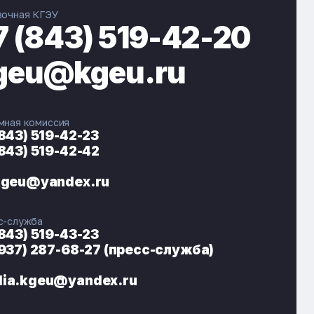
вочная КГЭУ
7 (843) 519-42-20
geu@kgeu.ru
мная комиссия
(843) 519-42-23
(843) 519-42-42
ЭНЕРГОКОД — ПОМОЩНИК КГЭУ
ONLINE ·
kgeu@yandex.ru
🎓 Институты
📋 Приёмная комиссия
с-служба
🏠 Общежитие
🧮 Баллы и направления
(843) 519-43-23
(937) 287-68-27 (пресс-служба)
ia.kgeu@yandex.ru