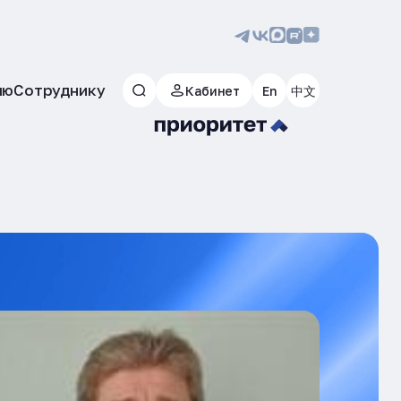
лю
Сотруднику
Кабинет
En
中文