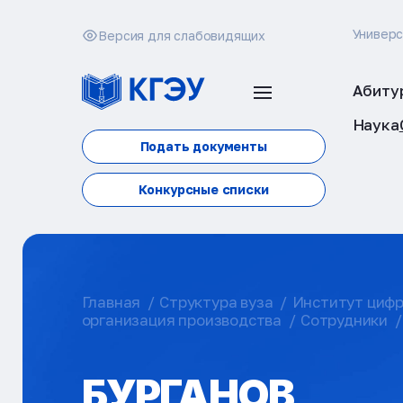
Универ
Версия для слабовидящих
Абиту
Наука
Подать документы
Конкурсные списки
Главная
Структура вуза
Институт цифр
организация производства
Сотрудники
БУРГАНОВ