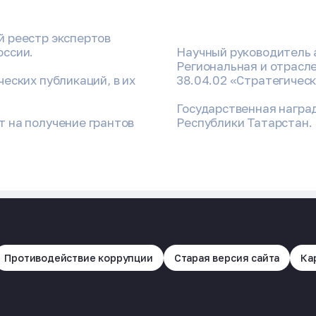
й реестр экспертов
оссии.
Научный руководитель 
Региональная и отрасл
еских публикаций, в их
38.04.02 «Стратегичес
Государственная награ
 на получение грантов
Республики Татарстан.
Противодействие коррупции
Старая версия сайта
Ка