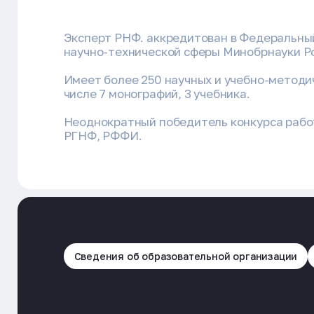
Эксперт РНФ. аккредитован в Федеральны
научно-технической сферы Минобрнауки Р
Имеет более 250 научных и учебно-методич
числе 7 монографий, 3 учебника.
Неоднократный победитель конкурса работ
РГНФ, РФФИ.
Сведения об образовательной организации