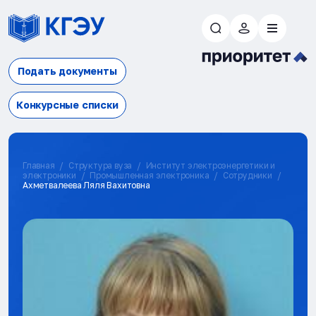
Подать документы
Конкурсные списки
Главная
Структура вуза
Институт электроэнергетики и
электроники
Промышленная электроника
Сотрудники
Ахметвалеева Ляля Вахитовна