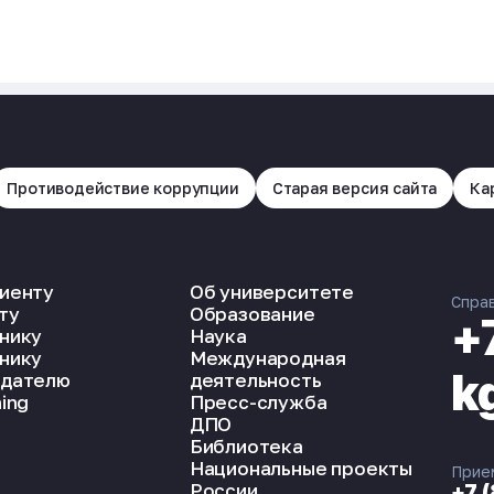
Противодействие коррупции
Старая версия сайта
Ка
иенту
Об университете
Спра
ту
Образование
+
нику
Наука
нику
Международная
k
дателю
деятельность
ing
Пресс-служба
ДПО
Библиотека
Национальные проекты
Прие
России
+7 