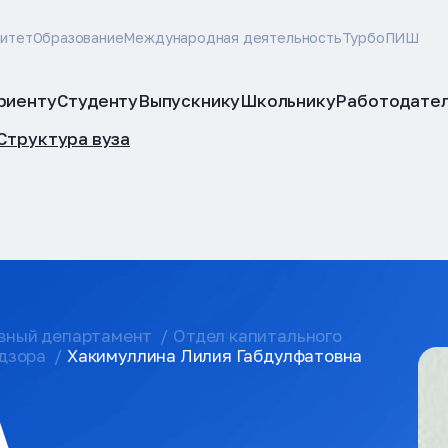
ситет
Образование
Международная деятельность
ТурбоПИШ
риенту
Студенту
Выпускнику
Школьнику
Работодате
Структура вуза
вный департамент
Отдел капитального
адзора
Хакимуллина Лилия Габдулфатовна
А