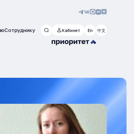
лю
Сотруднику
Кабинет
En
中文