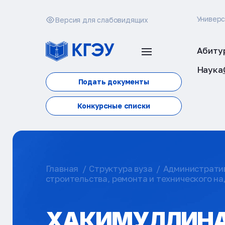
Универ
Версия для слабовидящих
Абиту
Наука
Подать документы
Конкурсные списки
Главная
Структура вуза
Администрати
строительства, ремонта и технического н
ХАКИМУЛЛИН