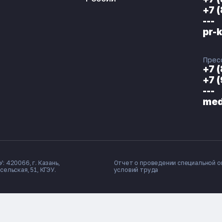
+7 
---
pr-
Прес
+7 
+7 
---
med
: 420066, г. Казань,
Отчет о проведении специальной о
сельская, 51, КГЭУ.
условий труда