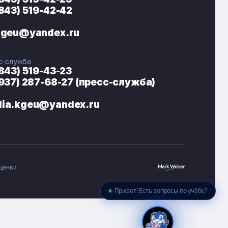
(843) 519-42-42
ЭНЕРГОКОД — ПОМОЩНИК КГЭУ
ONLINE ·
kgeu@yandex.ru
🎓 Институты
📋 Приёмная комиссия
с-служба
🏠 Общежитие
🧮 Баллы и направления
(843) 519-43-23
(937) 287-68-27 (пресс-служба)
ia.kgeu@yandex.ru
ценки
Привет! Есть вопросы по учёбе?