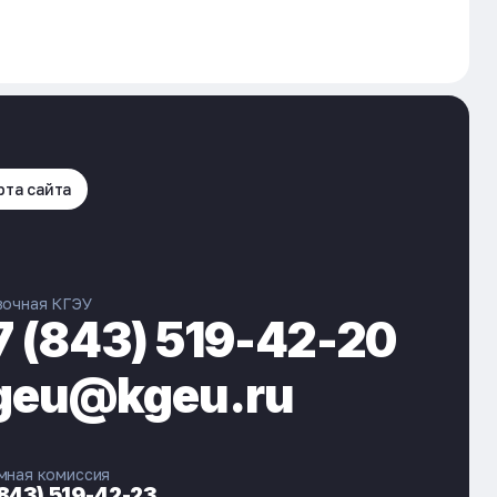
рта сайта
вочная КГЭУ
7 (843) 519-42-20
geu@kgeu.ru
мная комиссия
(843) 519-42-23