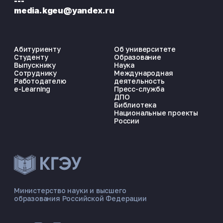
---
media.kgeu@yandex.ru
Абитуриенту
Об университете
Студенту
Образование
Выпускнику
Наука
Сотруднику
Международная
Работодателю
деятельность
e-Learning
Пресс-служба
ДПО
Библиотека
Национальные проекты
России
ЭНЕРГОКОД — ПОМОЩНИК КГЭУ
ONLINE ·
Министерство науки и высшего
образования Российской Федерации
🎓 Институты
📋 Приёмная комиссия
🏠 Общежитие
🧮 Баллы и направления