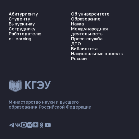
Абитуриенту
Об университете
Студенту
Образование
Выпускнику
Наука
Сотруднику
Международная
Работодателю
деятельность
e-Learning
Пресс-служба
ДПО
Библиотека
Национальные проекты
России
ЭНЕРГОКОД — ПОМОЩНИК КГЭУ
ONLINE ·
Министерство науки и высшего
образования Российской Федерации
🎓 Институты
📋 Приёмная комиссия
🏠 Общежитие
🧮 Баллы и направления