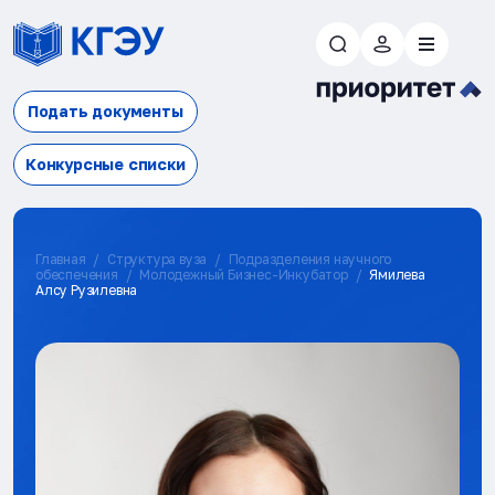
Подать документы
Конкурсные списки
Главная
Структура вуза
Подразделения научного
обеспечения
Молодежный Бизнес-Инкубатор
Ямилева
Алсу Рузилевна