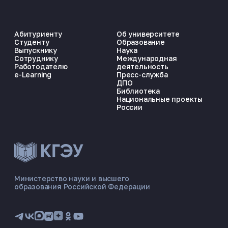
Абитуриенту
Об университете
Студенту
Образование
Выпускнику
Наука
Сотруднику
Международная
Работодателю
деятельность
e-Learning
Пресс-служба
ДПО
Библиотека
Национальные проекты
России
ЭНЕРГОКОД — ПОМОЩНИК КГЭУ
ONLINE ·
Министерство науки и высшего
образования Российской Федерации
🎓 Институты
📋 Приёмная комиссия
🏠 Общежитие
🧮 Баллы и направления