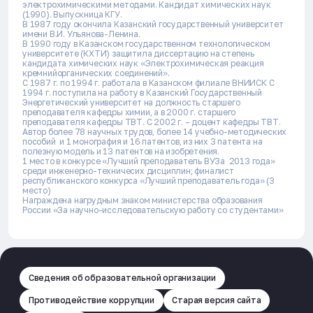
электрохимическими методами. Кандидат химических наук
(1990). Выпускница КГУ.
В 1987 году окончила Казанский государственный университет
имени В.И. Ульянова-Ленина.
В 1990 году в Казанском государственном технологическом
университете (КХТИ) защитила диссертацию на степень
кандидата химических наук «Электрохимическая реакция
кремнийорганических соединений».
С 1987 г. по 1994 г. работала в Казанском филиале ВНИИСК С
1994 г. поступила на работу в Казанский Государственный
Энергетический университет на должность старшего
преподавателя кафедры химии, а в 2000 г. старшего
преподавателя кафедры ТВТ. С 2002 г. – доцент кафедры ТВТ.
Автор более 78 научных трудов, более 14 учебно-методических
пособий и 1 монография и 16 патентов, из них 3 патента на
полезную модель и 13 патентов на изобретения.
1 место в конкурсе «Лучший преподаватель ВУЗа 2013 года»
среди инженерно-техничесих дисциплин; финалист
республиканского конкурса «Лучший преподаватель года» (3
место)
Награждена нагрудным знаком министерства образования
России «За научно-исследовательскую работу со студентами»
Сведения об образовательной организации
Противодействие коррупции
Старая версия сайта