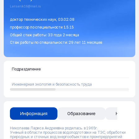
Larisanik16@mail.ru
доктор технических наук, 03.02.08
профессор по специальности 1.5.15
Общий стаж работы: 33 года 2 месяца
Стаж работы по специальности: 29 лет 11 месяцев
Подразделение
Инженерная экология и безопасность труда
Информация
Образование
Направлен
Николаева Лариса Андреевна родилась. в 1965г.
Ученый в области процессов водоподготовки на ТЭС, обработки
природных и сточных вод энергообъектов и промпредприятий