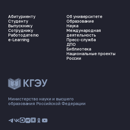
Абитуриенту
Об университете
Студенту
Образование
Выпускнику
Наука
Сотруднику
Международная
Работодателю
деятельность
e-Learning
Пресс-служба
ДПО
Библиотека
Национальные проекты
России
ЭНЕРГОКОД — ПОМОЩНИК КГЭУ
ONLINE ·
Министерство науки и высшего
образования Российской Федерации
🎓 Институты
📋 Приёмная комиссия
🏠 Общежитие
🧮 Баллы и направления