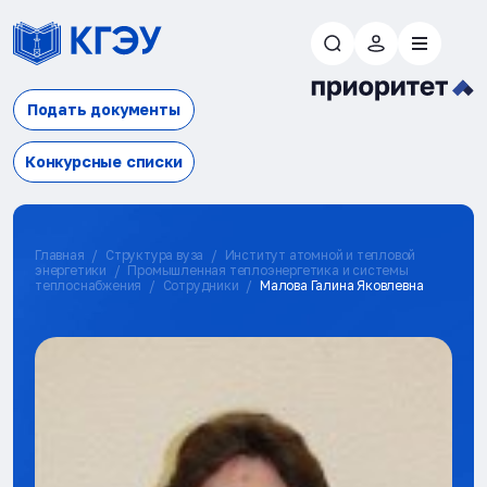
Подать документы
Конкурсные списки
Главная
Структура вуза
Институт атомной и тепловой
энергетики
Промышленная теплоэнергетика и системы
теплоснабжения
Сотрудники
Малова Галина Яковлевна