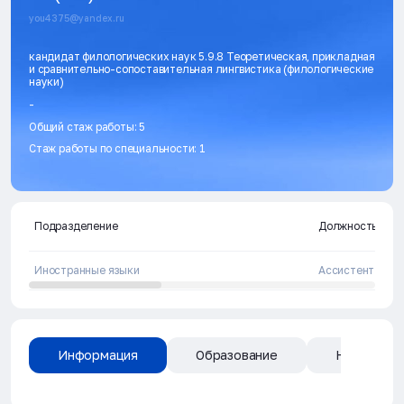
you4375@yandex.ru
кандидат филологических наук 5.9.8 Теоретическая, прикладная
и сравнительно-сопоставительная лингвистика (филологические
науки)
-
Общий стаж работы: 5
Стаж работы по специальности: 1
Подразделение
Должность
Иностранные языки
Ассистент
Информация
Образование
Направлен