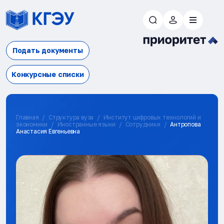
Подать документы
Конкурсные списки
Главная
Структура вуза
Институт цифровых технологий и
экономики
Иностранные языки
Сотрудники
Антропова
Анастасия Евгеньевна