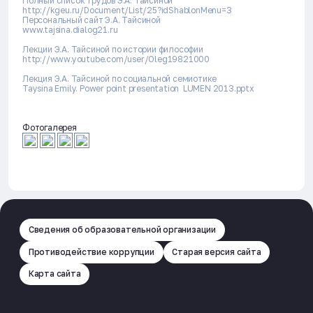
Полный список трудов Э.А. Тайсиной
http://kgeu.ru/Document/List/25?idShablonMenu=3
Персональный сайт Э.А. Тайсиной
www.tajsina.dialog21.ru
Лекции Э.А. Тайсиной по истории философии
http://www.youtube.com/user/Oleg19821000
Лекция Э.А. Тайсиной по социальной семиотике
Taysina Emily. Power point presentation LUMEN 2013.pptx
Фотогалерея
Сведения об образовательной организации
Противодействие коррупции
Старая версия сайта
Карта сайта