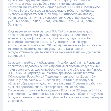
культуры грядущего времени. В этот период Э.А. Тайсина
принимала участие в работе многих международных
конференций, конгрессов и симпозиумов: XXII и XXIII Всемирного
Философского Конгресса, проходившего в Сеуле и в Афинах,
культурно-просветительской акции «Философский поезд»,
организовывала научные конференции с участием ведущих
ученых России, Египта, Китая, Германии, Кореи, США, Греции,
Болгарии.
Круг научных интересов проф. Э.А. Тайсиной весьма широк:
теория познания, история философии, логика, лингвистика,
литература, конфликтология, психология, педагогика. Ею
разработан наиболее объемный университетский курс
аристотелевской логики (120 часов), читаемый на философском
отделении экономического факультета Казанского
государственного университета (а также в Казанской Духовной
семинарии).
За заслуги в области образования («за большой личный вклад в
подготовку педагогических кадров и многолетний безупречный
труд в системе высшего профессионального образования») проф.
Э.А. Тайсина награждена Почетной грамотой Министерства
Образования Российской Федерации приказом от 21 октября
2003 г. (подписано А.Ф. Киселёвым). В 2008 г. за заслуги в
области образования удостоилась награды «Почетный работник
высшего профессионального образования Российской
Федерации» приказом Минобрнауки России от 23 апреля 2008 г.
(Подписано В. Фридляновым). В 2014 году Э.А. Тайсина получила
Государственную премию Республики Татарстан в области науки
и техники.