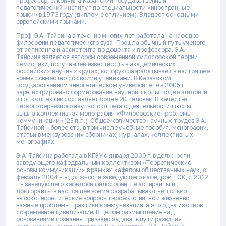
профессор, закончила Казанский государственный
педагогический институт по специальности «иностранные
языки» в 1973 году (диплом с отличием). Владеет основными
европейскими языками.
Проф. Э.А. Тайсина в течение многих лет работала на кафедре
философии педагогического вуза. Прошла обычный путь ученого:
от аспиранта и ассистента до доцента и профессора. Э.А.
Тайсина является автором современной философской теории
семиотики, получившей известность в академических
российских научных кругах, которую разрабатывает в настоящее
время совместно со своими учениками. В Казанском
государственном энергетическом университете в 2005 г.
зарегистрировано формирование научной школы под ее эгидой, и
этот коллектив составляет более 20 человек. В качестве
первого серьезного научного отчета о деятельности школы
вышла коллективная монография «Философские проблемы
коммуникации» (25 п.л.). Общее количество научных трудов Э.А.
Тайсиной – более ста, в том числе учебные пособия, монографии,
статьи в межвузовских сборниках, журналах, коллективных
монографиях.
Э.А. Тайсина работала в КГЭУ с января 2000 г. в должности
заведующего кафедральным коллективом «Теоретические
основы коммуникации» в рамках кафедры общественных наук, с
февраля 2004 – в должности заведующего кафедрой ТОК, с 2012
г – заведующего кафедрой философии. Ее аспиранты и
докторанты в настоящее время разрабатывают не только
высокотеоретические вопросы гносеологии, но и жизненно
важные проблемы практики коммуникации, а это одна из основ
современной цивилизации. В целом размышление над
основаниями познания призвано задавать пути развития