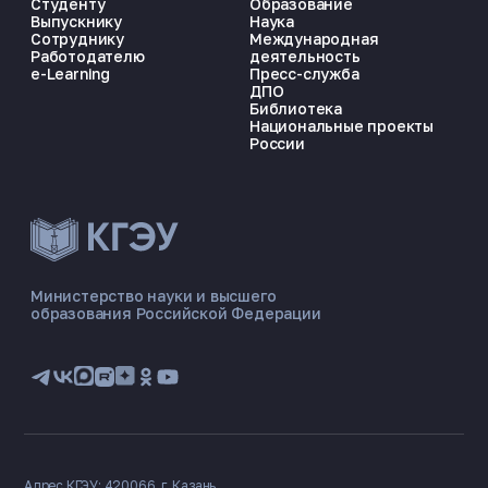
Студенту
Образование
Выпускнику
Наука
Сотруднику
Международная
Работодателю
деятельность
e-Learning
Пресс-служба
ДПО
Библиотека
Национальные проекты
России
ЭНЕРГОКОД — ПОМОЩНИК КГЭУ
ONLINE ·
Министерство науки и высшего
образования Российской Федерации
🎓 Институты
📋 Приёмная комиссия
🏠 Общежитие
🧮 Баллы и направления
Адрес КГЭУ: 420066, г. Казань,