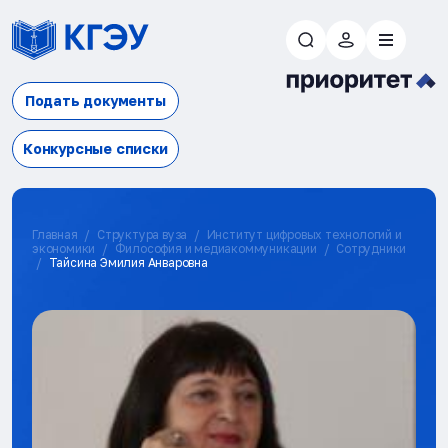
Подать документы
Конкурсные списки
Главная
Структура вуза
Институт цифровых технологий и
экономики
Философия и медиакоммуникации
Сотрудники
Тайсина Эмилия Анваровна