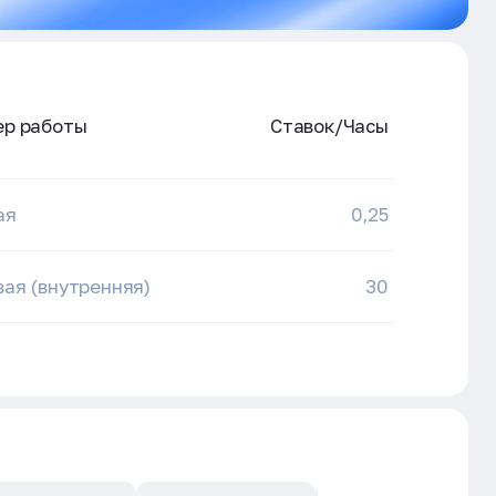
ер работы
Ставок/Часы
ая
0,25
ая (внутренняя)
30