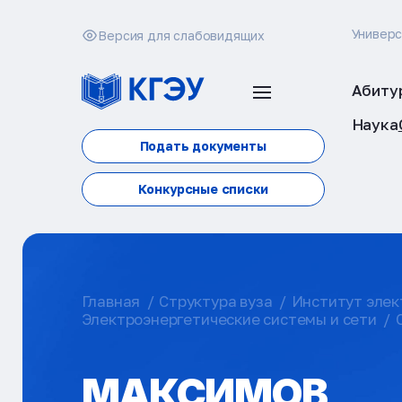
Универ
Версия для слабовидящих
Абиту
Наука
Подать документы
Конкурсные списки
Главная
Структура вуза
Институт элек
Электроэнергетические системы и сети
МАКСИМОВ