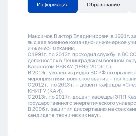
Информация
Образование
Максимов Виктор Владимирович в 1991г. з
высшее военное командно-инженерное учи
инженер- механик.
С 1991г. по 2013г. проходил службу в ВС С
должностях в Ленинградском военном округе
Казанском ВВКАУ (1996-2013г.г.).
В 2013г. уволен из рядов ВС РФ по орган
мероприятиям, воинское звание – полковни
С 2012 г. по 2013 г. – доцент кафедры «Сп
КНИТУ (КАИ).
С 2013г. по 2017г. доцент кафедры ЭПП Ка
государственного энергетического универ
В 2006 г. защитил диссертацию на соискан
кандидата технических наук.