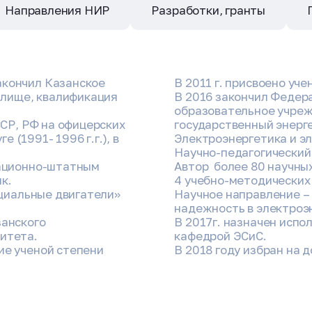
Направления НИР
Разработки, гранты
акончил Казанское
В 2011 г. присвоено уче
лище, квалификация
В 2016 закончил Федер
образовательное учреж
ССР, РФ на офицерских
государственный энерге
 (1991- 1996 г.г.), в
Электроэнергетика и э
Научно-педагогический 
изационно-штатным
Автор более 80 научных
к.
4 учебно-методических
ециальные двигатели»
Научное направление –
надежность в электроэ
занского
В 2017г. назначен исп
ситета.
кафедрой ЭСиС.
ие ученой степени
В 2018 году избран на