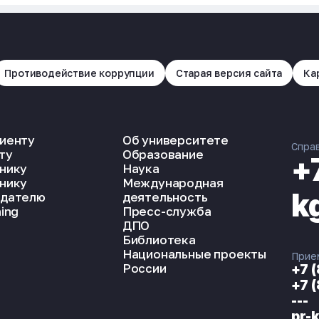
Противодействие коррупции
Старая версия сайта
Ка
иенту
Об университете
Спра
ту
Образование
+
нику
Наука
нику
Международная
k
дателю
деятельность
ing
Пресс-служба
ДПО
Библиотека
Национальные проекты
Прие
России
+7 
+7 
---
pr-