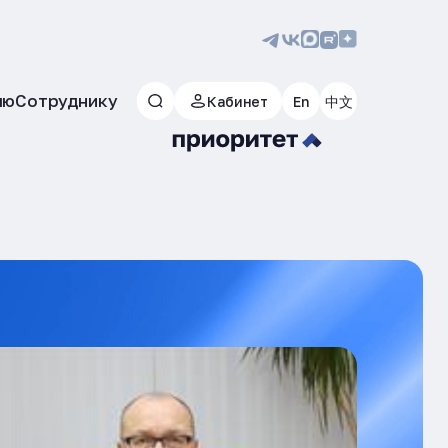
лю
Сотруднику
Кабинет
En
中文