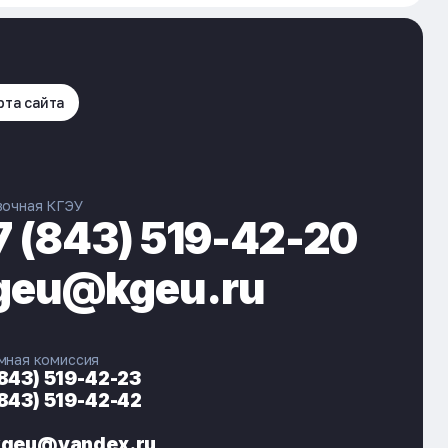
рта сайта
вочная КГЭУ
7 (843) 519-42-20
geu@kgeu.ru
мная комиссия
(843) 519-42-23
(843) 519-42-42
ЭНЕРГОКОД — ПОМОЩНИК КГЭУ
ONLINE ·
kgeu@yandex.ru