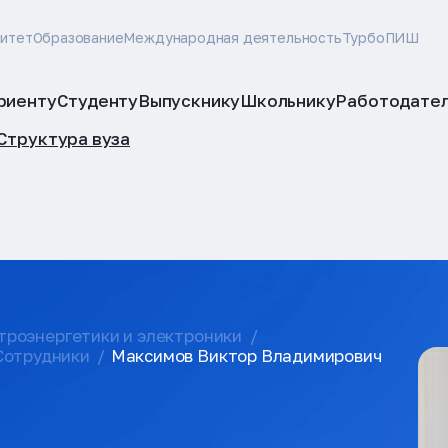
ситет
Образование
Международная деятельность
ТурбоПИШ
риенту
Студенту
Выпускнику
Школьнику
Работодате
Структура вуза
троэнергетики и электроники
Сотрудники
Максимов Виктор Владимирович