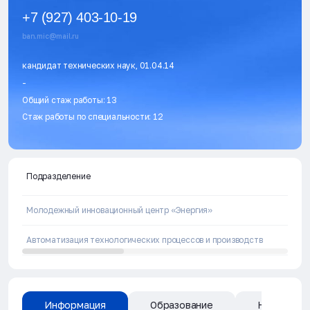
+7 (927) 403-10-19
ban.mic@mail.ru
кандидат технических наук, 01.04.14
-
Общий стаж работы: 13
Стаж работы по специальности: 12
Подразделение
Молодежный инновационный центр «Энергия»
Автоматизация технологических процессов и производств
Информация
Образование
Направлен