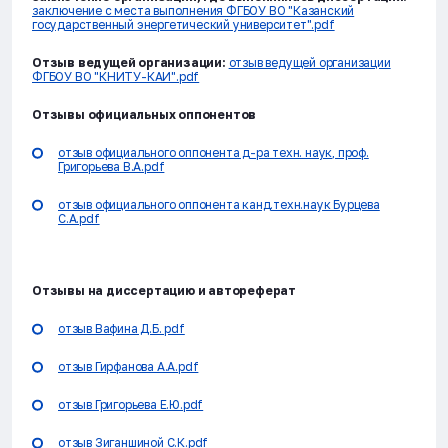
заключение с места выполнения ФГБОУ ВО "Казанский
государственный энергетический университет".pdf
Отзыв ведущей организации:
отзыв ведущей организации
ФГБОУ ВО "КНИТУ-КАИ".pdf
Отзывы официальных оппонентов
отзыв официального оппонента д-ра техн. наук, проф.
Григорьева В.А.pdf
отзыв официального оппонента канд.техн.наук Бурцева
С.А.pdf
Отзывы на диссертацию и автореферат
отзыв Вафина Д.Б. pdf
отзыв Гирфанова А.А.pdf
отзыв Григорьева Е.Ю.pdf
отзыв Зиганшиной С.К.pdf