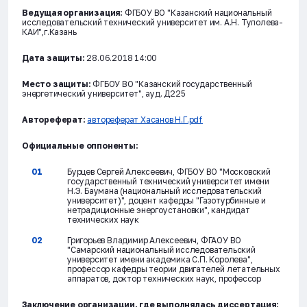
Ведущая организация:
ФГБОУ ВО "Казанский национальный
исследовательский технический университет им. А.Н. Туполева-
КАИ",г.Казань
Дата защиты:
28.06.2018 14:00
Место защиты:
ФГБОУ ВО "Казанский государственный
энергетический университет", ауд. Д225
Автореферат:
автореферат Хасанов Н.Г.pdf
Официальные оппоненты:
Бурцев Сергей Алексеевич, ФГБОУ ВО "Московский
государственный технический университет имени
Н.Э. Баумана (национальный исследовательский
университет)", доцент кафедры "Газотурбинные и
нетрадиционные энергоустановки", кандидат
технических наук
Григорьев Владимир Алексеевич, ФГАОУ ВО
"Самарский национальный исследовательский
университет имени академика С.П. Королева",
профессор кафедры теории двигателей летательных
аппаратов, доктор технических наук, профессор
Заключение организации, где выполнялась диссертация: