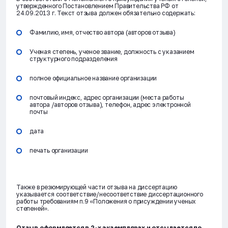
утвержденного Постановлением Правительства РФ от
24.09.2013 г. Текст отзыва должен обязательно содержать:
Фамилию, имя, отчество автора (авторов отзыва)
Ученая степень, ученое звание, должность с указанием
структурного подразделения
полное официальное название организации
почтовый индекс, адрес организации (места работы
автора /авторов отзыва), телефон, адрес электронной
почты
дата
печать организации
Также в резюмирующей части отзыва на диссертацию
указывается соответствие/несоответствие диссертационного
работы требованиям п.9 «Положения о присуждении ученых
степеней».
Отзыв оформляется в 2-х экземплярах и отсылается по