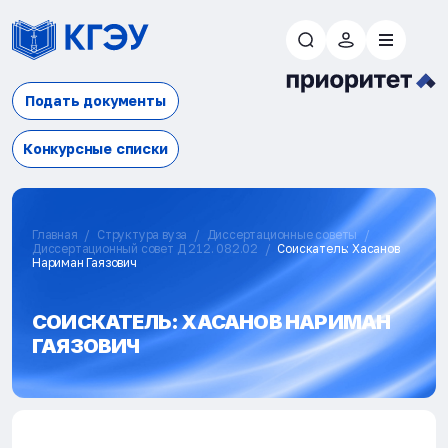
Подать документы
Конкурсные списки
Главная
Структура вуза
Диссертационные советы
Диссертационный совет Д 212. 082.02
Соискатель: Хасанов
Нариман Гаязович
СОИСКАТЕЛЬ: ХАСАНОВ НАРИМАН
ГАЯЗОВИЧ