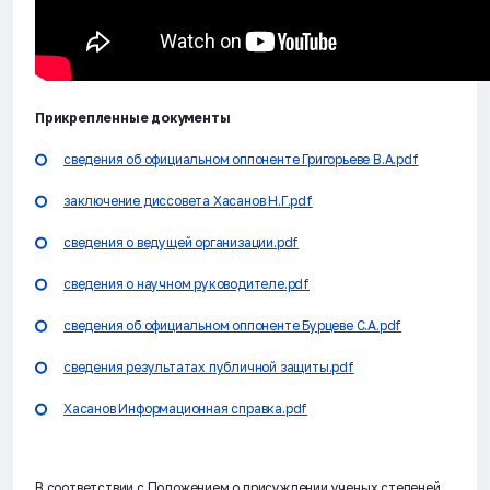
Прикрепленные документы
cведения об официальном оппоненте Григорьеве В.А.pdf
заключение диссовета Хасанов Н.Г.pdf
сведения о ведущей организации.pdf
сведения о научном руководителе.pdf
сведения об официальном оппоненте Бурцеве С.А.pdf
сведения результатах публичной защиты.pdf
Хасанов Информационная справка.pdf
В соответствии с Положением о присуждении ученых степеней,