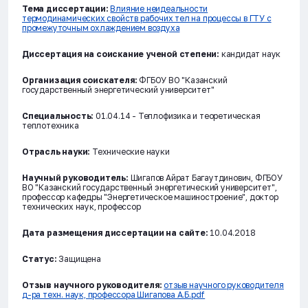
Тема диссертации:
Влияние неидеальности
термодинамических свойств рабочих тел на процессы в ГТУ с
промежуточным охлаждением воздуха
Диссертация на соискание ученой степени:
кандидат наук
Организация соискателя:
ФГБОУ ВО "Казанский
государственный энергетический университет"
Специальность:
01.04.14 - Теплофизика и теоретическая
теплотехника
Отрасль науки:
Технические науки
Научный руководитель:
Шигапов Айрат Багаутдинович, ФГБОУ
ВО "Казанский государственный энергетический университет",
профессор кафедры "Энергетическое машиностроение", доктор
технических наук, профессор
Дата размещения диссертации на сайте:
10.04.2018
Статус:
Защищена
Отзыв научного руководителя:
отзыв научного руководителя
д-ра техн. наук, профессора Шигапова А.Б.pdf