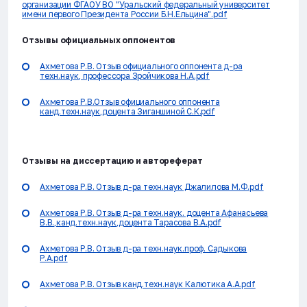
организации ФГАОУ ВО "Уральский федеральный университет
имени первого Президента России Б.Н.Ельцина".pdf
Отзывы официальных оппонентов
Ахметова Р.В. Отзыв официального оппонента д-ра
техн.наук, профессора Зройчикова Н.А.pdf
Ахметова Р.В.Отзыв официального оппонента
канд.техн.наук,доцента Зиганшиной С.К.pdf
Отзывы на диссертацию и автореферат
Ахметова Р.В. Отзыв д-ра техн.наук Джалилова М.Ф.pdf
Ахметова Р.В. Отзыв д-ра техн.наук. доцента Афанасьева
В.В.,канд.техн.наук,доцента Тарасова В.А.pdf
Ахметова Р.В. Отзыв д-ра техн.наук.проф. Садыкова
Р.А.pdf
Ахметова Р.В. Отзыв канд.техн.наук Калютика А.А.pdf