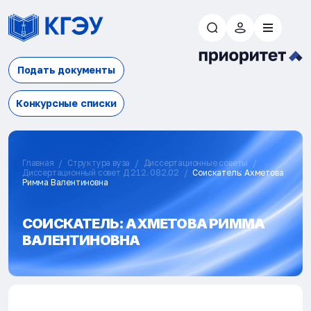
Подать документы
Конкурсные списки
Главная
Структура вуза
Диссертационные советы
Диссертационный совет Д 212. 082.02
Соискатель: Ахметова
Римма Валентиновна
СОИСКАТЕЛЬ: АХМЕТОВА РИММА
ВАЛЕНТИНОВНА