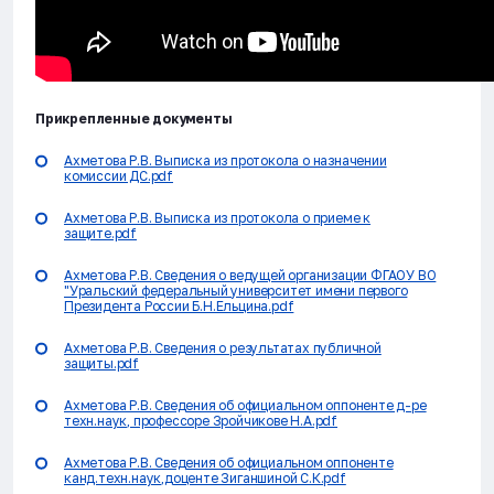
Прикрепленные документы
Ахметова Р.В. Выписка из протокола о назначении
комиссии ДС.pdf
Ахметова Р.В. Выписка из протокола о приеме к
защите.pdf
Ахметова Р.В. Сведения о ведущей организации ФГАОУ ВО
"Уральский федеральный университет имени первого
Президента России Б.Н.Ельцина.pdf
Ахметова Р.В. Сведения о результатах публичной
защиты.pdf
Ахметова Р.В. Сведения об официальном оппоненте д-ре
техн.наук, профессоре Зройчикове Н.А.pdf
Ахметова Р.В. Сведения об официальном оппоненте
канд.техн.наук,доценте Зиганшиной С.К.pdf