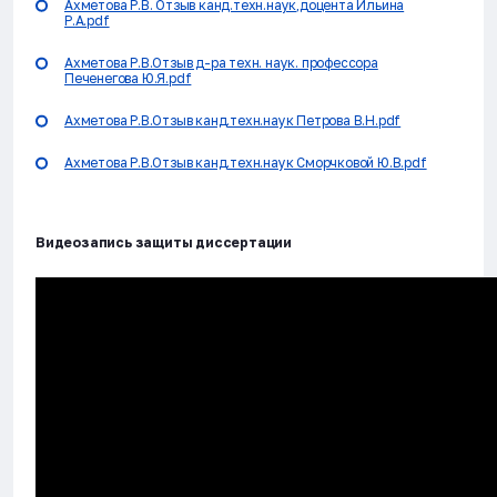
Ахметова Р.В. Отзыв канд.техн.наук,доцента Ильина
Р.А.pdf
Ахметова Р.В.Отзыв д-ра техн. наук. профессора
Печенегова Ю.Я.pdf
Ахметова Р.В.Отзыв канд.техн.наук Петрова В.Н.pdf
Ахметова Р.В.Отзыв канд.техн.наук Сморчковой Ю.В.pdf
Видеозапись защиты диссертации