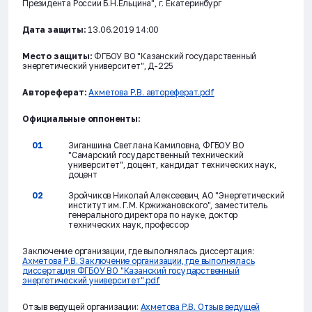
Президента России Б.Н.Ельцина", г. Екатеринбург
Дата защиты:
13.06.2019 14:00
Место защиты:
ФГБОУ ВО "Казанский государственный
энергетический университет", Д-225
Автореферат:
Ахметова Р.В. автореферат.pdf
Официальные оппоненты:
Зиганшина Светлана Камиловна, ФГБОУ ВО
"Самарский государственный технический
университет", доцент, кандидат технических наук,
доцент
Зройчиков Николай Алексеевич, АО "Энергетический
институт им. Г.М. Кржижановского", заместитель
генерального директора по науке, доктор
технических наук, профессор
Заключение организации, где выполнялась диссертация:
Ахметова Р.В. Заключение организации, где выполнялась
диссертация ФГБОУ ВО "Казанский государственный
энергетический университет".pdf
Отзыв ведущей организации:
Ахметова Р.В. Отзыв ведущей