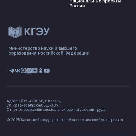
Национальные проекты
России
ЭНЕРГОКОД — ПОМОЩНИК КГЭУ
ONLINE ·
Министерство науки и высшего
образования Российской Федерации
🎓 Институты
📋 Приёмная комиссия
🏠 Общежитие
🧮 Баллы и направления
Адрес КГЭУ: 420066, г. Казань,
ул. Красносельская, 51, КГЭУ.
Отчет о проведении специальной оценки условий труда
© 2025 Казанский государственный
энергетический университет