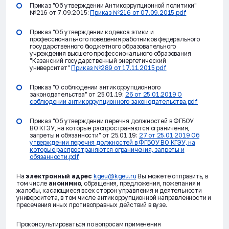
Приказ "Об утверждении Антикоррупционной политики"
№216 от 7.09.2015:
Приказ №216 от 07.09.2015.pdf
Приказ "Об утверждении кодекса этики и
профессионального поведения работников федерального
государственного бюджетного образовательного
учреждения высшего профессионального образования
"Казанский государственный энергетический
университет"
Приказ №289 от 17.11.2015 pdf
Приказ "О соблюдении антикоррупционного
законодательства" от 25.01.19:
26 от 25.01.2019 О
соблюдении антикоррупционного законодательства.pdf
Приказ "Об утверждении перечня должностей в ФГБОУ
ВО КГЭУ, на которые распространяются ограничения,
запреты и обязанности" от 25.01.19:
27 от 25.01.2019 Об
утверждении перечня должностей в ФГБОУ ВО КГЭУ, на
которые распространяются ограничения, запреты и
обязанности.pdf
На
электронный адрес
kgeu@kgeu.ru
Вы можете отправить, в
том числе
анонимно
, обращения, предложения, пожелания и
жалобы, касающиеся всех сторон управления и деятельности
университета, в том числе антикоррупционной направленности и
пресечения иных противоправных действий в вузе.
Проконсультироваться по вопросам применения