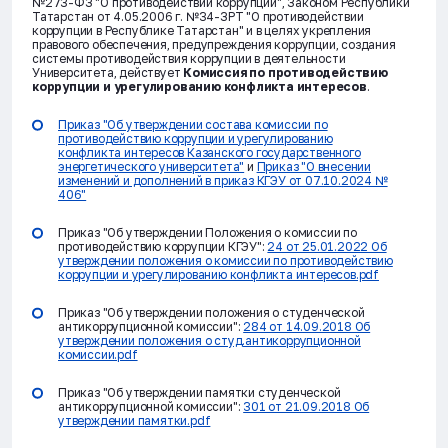
№273-ФЗ "О противодействии коррупции", Законом Республики
Татарстан от 4.05.2006 г. №34-ЗРТ "О противодействии
коррупции в Республике Татарстан" и в целях укрепления
правового обеспечения, предупреждения коррупции, создания
системы противодействия коррупции в деятельности
Университета, действует
Комиссия по противодействию
коррупции и урегулированию конфликта интересов
.
Приказ "Об утверждении состава комиссии по
противодействию коррупции и урегулированию
конфликта интересов Казанского государственного
энергетического университета"
и
Приказ "О внесении
изменений и дополнений в приказ КГЭУ от 07.10.2024 №
406"
Приказ "Об утверждении Положения о комиссии по
противодействию коррупции КГЭУ":
24 от 25.01.2022 Об
утверждении положения о комиссии по противодействию
коррупции и урегулированию конфликта интересов.pdf
Приказ "Об утверждении положения о студенческой
антикоррупционной комиссии":
284 от 14.09.2018 Об
утверждении положения о студ.антикоррупционной
комиссии.pdf
Приказ "Об утверждении памятки студенческой
антикоррупционной комиссии":
301 от 21.09.2018 Об
утверждении памятки.pdf