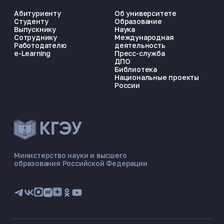
Абитуриенту
Об университете
Студенту
Образование
Выпускнику
Наука
Сотруднику
Международная
Работодателю
деятельность
e-Learning
Пресс-служба
ДПО
Библиотека
Национальные проекты
России
ЭНЕРГОКОД — ПОМОЩНИК КГЭУ
ONLINE ·
Министерство науки и высшего
образования Российской Федерации
🎓 Институты
📋 Приёмная комиссия
🏠 Общежитие
🧮 Баллы и направления