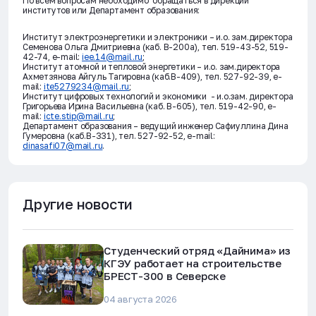
По всем вопросам необходимо обращаться в дирекции
институтов или Департамент образования:
Институт электроэнергетики и электроники – и.о. зам.директора
Семенова Ольга Дмитриевна (каб. В-200а), тел. 519-43-52, 519-
42-74, e-mail:
iee.14@mail.ru
;
Институт атомной и тепловой энергетики – и.о. зам.директора
Ахметзянова Айгуль Тагировна (каб.В-409), тел. 527-92-39, e-
mail:
ite5279234@mail.ru
;
Институт цифровых технологий и экономики - и.о.зам. директора
Григорьева Ирина Васильевна (каб. В-605), тел. 519-42-90, e-
mail:
icte.stip@mail.ru
;
Департамент образования – ведущий инженер Сафиуллина Дина
Гумеровна (каб.В-331), тел. 527-92-52, e-mail:
dinasafi07@mail.ru
.
Другие новости
Студенческий отряд «Дайнима» из
КГЭУ работает на строительстве
БРЕСТ-300 в Северске
04 августа 2026