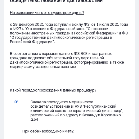
ОСВИДЕТЕЛЬСТВОВАНИЯ И ДАКТИЛОСКОПИИ
На основании чего это нужно проходить?
с 29 декабря 2021 года вступили в силу ФЗ от 1 июля 2021 года
в №274 "О внесении в Федеральныйзакон "О правовом
положении иностранных граждан в Российской Федерации" и ФЗ
"О государственной дактилоскопической регистрации в
Российской Федерации".
В соответствии с нормами данного ФЗ ВСЕ иностранные
граждане подлежат обязательной государственной
дактилоскопической регистрации, фотографированию, а также
медицискому освидетельствованию.
Какой порядок прохождения данных процедур?
Сначала проходится медицинское
освидетельствование в ГАУЗ "Республиканский
клинический кожно-венерологический диспансер",
расположенный по адресу г.Казань, ул.Короленко
д.54
При себе необходимо иметь: