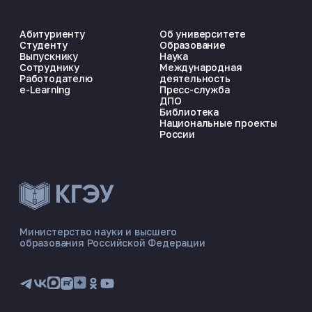
Абитуриенту
Об университете
Студенту
Образование
Выпускнику
Наука
Сотруднику
Международная
Работодателю
деятельность
e-Learning
Пресс-служба
ДПО
Библиотека
Национальные проекты
России
ЭНЕРГОКОД — ПОМОЩНИК КГЭУ
ONLINE ·
Министерство науки и высшего
образования Российской Федерации
🎓 Институты
📋 Приёмная комиссия
🏠 Общежитие
🧮 Баллы и направления