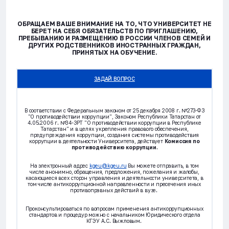
ОБРАЩАЕМ ВАШЕ ВНИМАНИЕ НА ТО, ЧТО УНИВЕРСИТЕТ НЕ
БЕРЕТ НА СЕБЯ ОБЯЗАТЕЛЬСТВ ПО ПРИГЛАШЕНИЮ,
ПРЕБЫВАНИЮ И РАЗМЕЩЕНИЮ В РОССИИ ЧЛЕНОВ СЕМЕЙ И
ДРУГИХ РОДСТВЕННИКОВ ИНОСТРАННЫХ ГРАЖДАН,
ПРИНЯТЫХ НА ОБУЧЕНИЕ.
ЗАДАЙ ВОПРОС
В соответствии с Федеральным законом от 25 декабря 2008 г. №273-ФЗ
"О противодействии коррупции", Законом Республики Татарстан от
4.05.2006 г. №34-ЗРТ "О противодействии коррупции в Республике
Татарстан" и в целях укрепления правового обеспечения,
предупреждения коррупции, создания системы противодействия
коррупции в деятельности Университета, действует
Комиссия по
противодействию коррупции
.
На электронный адрес
kgeu@kgeu.ru
Вы можете отправить, в том
числе анонимно, обращения, предложения, пожелания и жалобы,
касающиеся всех сторон управления и деятельности университета, в
том числе антикоррупционной направленности и пресечения иных
противоправных действий в вузе.
Проконсультироваться по вопросам применения антикоррупционных
стандартов и процедур можно с начальником Юридического отдела
КГЭУ А.С. Выжловым.