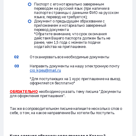
Паспорт с его нотариально заверенным
переводом на русский язык (при наличии в
паспорте страницы с данными ФИО на русском
языке, перевод не требуется);
Документ о предыдущем образовании с
приложением и нотариально заверенный
перевод документа
*Обратите внимание, что срок окончания
действия Вашего паспорта должен быть не
ранее, чем 1,5 года с момента подачи
ходатайства на приглашение.
Отсканировать все необходимые документы
Направить документы на нашу электронную почту
cio_kgeu@mail.ru
*Для поступающих на 1 курс приглашение на въезд
оформляется бесплатно*
ОБЯЗАТЕЛЬНО
необходимо указать тему письма "Документы
для оформления приглашения".
Так же в сопроводительном письме напишите несколько слов о
себе, о том, на какое направление Вы хотели бы поступить.
Куда следует обращаться по приезде в Казань?