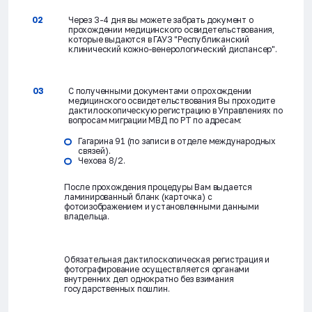
Через 3-4 дня вы можете забрать документ о
прохождении медицинского освидетельствования,
которые выдаются в ГАУЗ "Республиканский
клинический кожно-венерологический диспансер".
С полученными документами о прохождении
медицинского освидетельствования Вы проходите
дактилоскопическую регистрацию в Управлениях по
вопросам миграции МВД по РТ по адресам:
Гагарина 91 (по записи в отделе международных
связей).
Чехова 8/2.
После прохождения процедуры Вам выдается
ламинированный бланк (карточка) с
фотоизображением и установленными данными
владельца.
Обязательная дактилоскопическая регистрация и
фотографирование осуществляется органами
внутренних дел однократно без взимания
государственных пошлин.