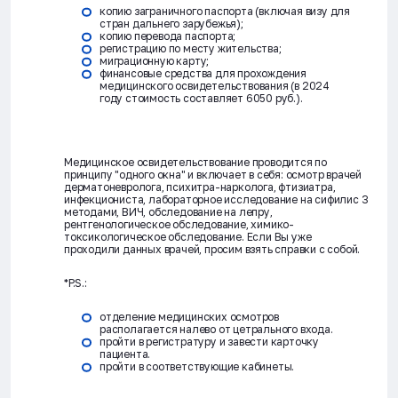
копию заграничного паспорта (включая визу для
стран дальнего зарубежья);
копию перевода паспорта;
регистрацию по месту жительства;
миграционную карту;
финансовые средства для прохождения
медицинского освидетельствования (в 2024
году стоимость составляет 6050 руб.).
Медицинское освидетельствование проводится по
принципу "одного окна" и включает в себя: осмотр врачей
дерматоневролога, психитра-нарколога, фтизиатра,
инфекциониста, лабораторное исследование на сифилис 3
методами, ВИЧ, обследование на лепру,
рентгенологическое обследование, химико-
токсикологическое обследование. Если Вы уже
проходили данных врачей, просим взять справки с собой.
*P.S.:
отделение медицинских осмотров
располагается налево от цетрального входа.
пройти в регистратуру и завести карточку
пациента.
пройти в соответствующие кабинеты.