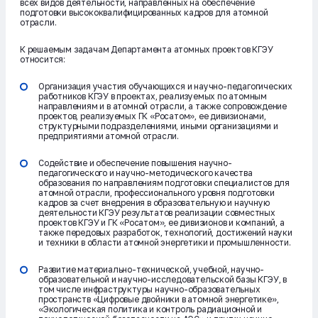
всех видов деятельности, направленных на обеспечение
подготовки высококвалифицированных кадров для атомной
отрасли.
К решаемым задачам Департамента атомных проектов КГЭУ
относится:
Организация участия обучающихся и научно-педагогических
работников КГЭУ в проектах, реализуемых по атомным
направлениям и в атомной отрасли, а также сопровождение
проектов, реализуемых ГК «Росатом», ее дивизионами,
структурными подразделениями, иными организациями и
предприятиями атомной отрасли.
Содействие и обеспечение повышения научно-
педагогического и научно-методического качества
образования по направлениям подготовки специалистов для
атомной отрасли, профессионального уровня подготовки
кадров за счет внедрения в образовательную и научную
деятельности КГЭУ результатов реализации совместных
проектов КГЭУ и ГК «Росатом», ее дивизионов и компаний, а
также передовых разработок, технологий, достижений науки
и техники в области атомной энергетики и промышленности.
Развитие материально-технической, учебной, научно-
образовательной и научно-исследовательской базы КГЭУ, в
том числе инфраструктуры научно-образовательных
пространств «Цифровые двойники в атомной энергетике»,
«Экологическая политика и контроль радиационной и