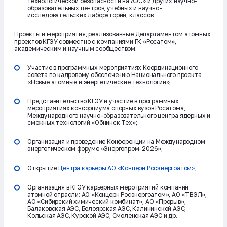
технологической безопасности на АЭС» и других научно-
образовательных центров, учебных и научно-
исследовательских лабораторий, классов.
Проекты и мероприятия, реализованные Департаментом атомных
проектов КГЭУ совместно с компаниями ГК «Росатом»,
академическим и научным сообществом:
Участие в программных мероприятиях Координационного
совета по кадровому обеспечению Национального проекта
«Новые атомные и энергетические технологии»;
Представительство КГЭУ и участие в программных
мероприятиях консорциума опорных вузов Росатома,
Международного научно-образовательного центра ядерных и
смежных технологий «Обнинск Тех»;
Организация и проведение Конференции на Международном
энергетическом форуме «Энергопром-2026»;
Открытие
Центра карьеры АО «Концерн Росэнергоатом»
;
Организация в КГЭУ карьерных мероприятий компаний
атомной отрасли: АО «Концерн Росэнергоатом», АО «ТВЭЛ»,
АО «Сибирский химический комбинат», АО «Прорыв»,
Балаковская АЭС, Белоярская АЭС, Калининской АЭС,
Кольская АЭС, Курской АЭС, Смоленская АЭС и др.