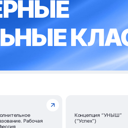
ЕРНЫЕ
ЬНЫЕ КЛА
олнительное
Концепция “УНЫШ”
азование. Рабочая
(“Успех”)
фессия