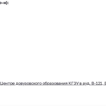
-н):
нтре довузовского образования КГЭУ в ауд. В-121, В-1