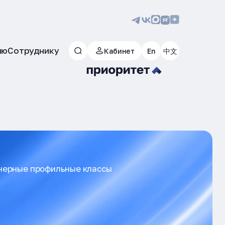
лю
Сотруднику
Кабинет
En
中文
ерные профильные классы