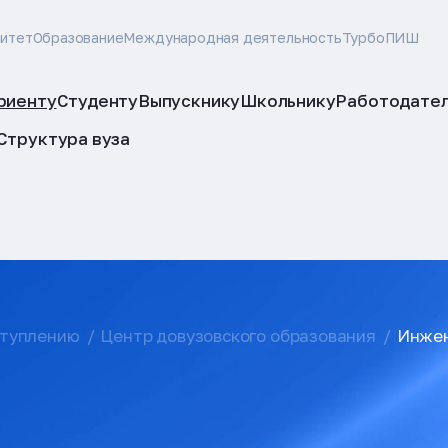
ситет
Образование
Международная деятельность
ТурбоПИШ
риенту
Студенту
Выпускнику
Школьнику
Работодате
Структура вуза
ступлению
Центр довузовского образования
Инжен