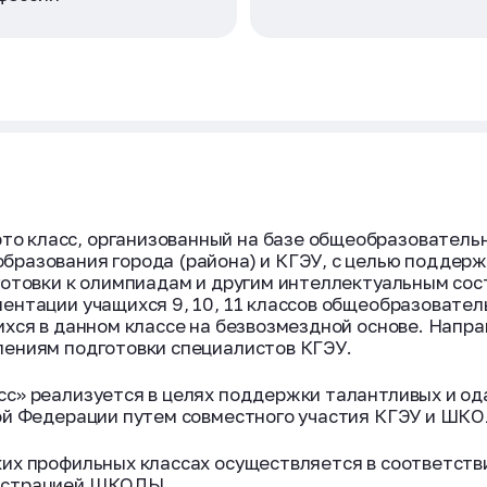
то класс, организованный на базе общеобразователь
разования города (района) и КГЭУ, с целью поддерж
готовки к олимпиадам и другим интеллектуальным с
ентации учащихся 9, 10, 11 классов общеобразовател
ихся в данном классе на безвозмездной основе. Напр
лениям подготовки специалистов КГЭУ.
с» реализуется в целях поддержки талантливых и од
ой Федерации путем совместного участия КГЭУ и ШКОЛ
их профильных классах осуществляется в соответств
нистрацией ШКОЛЫ.