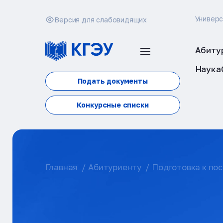
Универ
Версия для слабовидящих
Абиту
Наука
Подать документы
Конкурсные списки
Главная
Абитуриенту
Подготовка к по