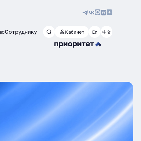
лю
Сотруднику
Кабинет
En
中文