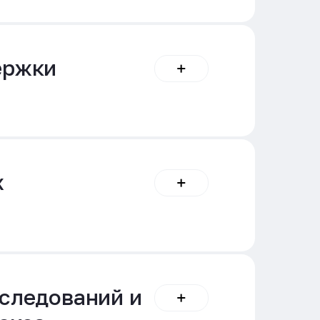
ержки
х
сследований и