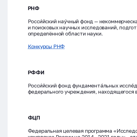
РНФ
Росси́йский нау́чный фонд — некоммерчес
и поисковых научных исследований, подго
определённой области науки.
Конкурсы РНФ
РФФИ
Росси́йский фонд фундамента́льных иссле
федерального учреждения, находящегося 
ФЦП
Федеральная целевая программа «Исследо
комплекса России на 2014—2021 годы» - эт