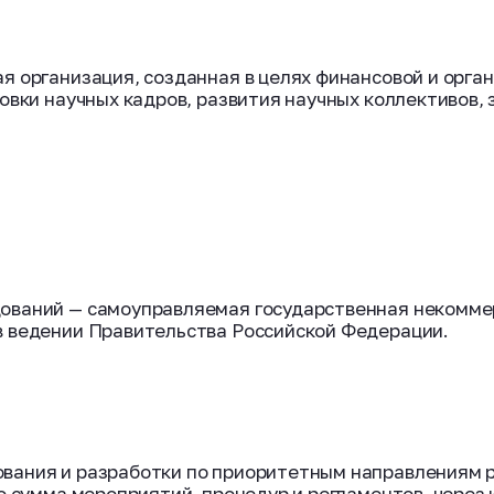
кая организация, созданная в целях финансовой и ор
товки научных кадров, развития научных коллективов
́дований — самоуправляемая государственная некомме
в ведении Правительства Российской Федерации.
вания и разработки по приоритетным направлениям р
о сумма мероприятий, процедур и регламентов, через