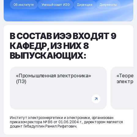
Об институте
Ученый совет ИЭЭ
Дирекция
Документы
В СОСТАВ ИЭЭ ВХОДЯТ 9
КАФЕДР, ИЗ НИХ 8
ВЫПУСКАЮЩИХ:
«Промышленная электроника»
«Теорет
(ПЭ)
электро
Институт электроэнергетики и электроники, организован
приказом ректора № 86 от 01.06.2004 г., директором является
доцент Гибадуллин Рамил Рифатович.