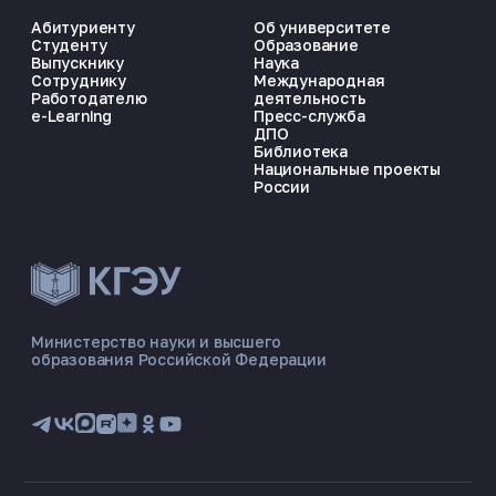
Абитуриенту
Об университете
Студенту
Образование
Выпускнику
Наука
Сотруднику
Международная
Работодателю
деятельность
e-Learning
Пресс-служба
ДПО
Библиотека
Национальные проекты
России
ЭНЕРГОКОД — ПОМОЩНИК КГЭУ
ONLINE ·
Министерство науки и высшего
образования Российской Федерации
🎓 Институты
📋 Приёмная комиссия
🏠 Общежитие
🧮 Баллы и направления