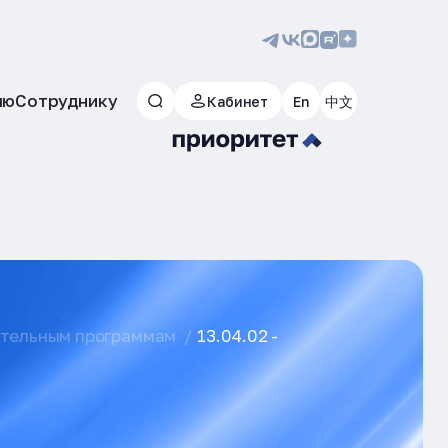
лю
Сотруднику
Кабинет
En
中文
ательным программам
13.04.02 -