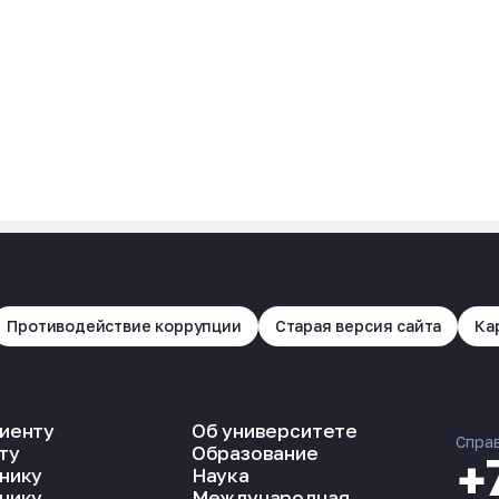
Противодействие коррупции
Старая версия сайта
Ка
иенту
Об университете
Спра
ту
Образование
+
нику
Наука
нику
Международная