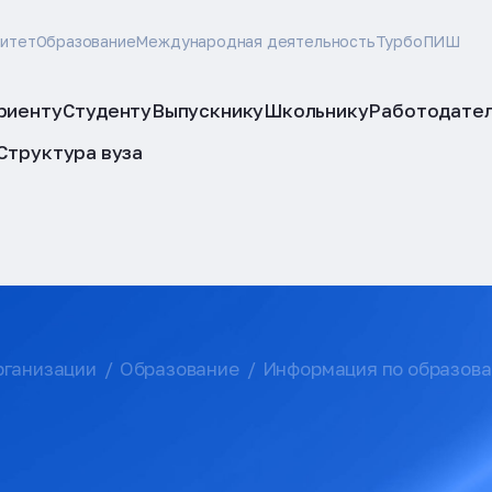
ситет
Образование
Международная деятельность
ТурбоПИШ
риенту
Студенту
Выпускнику
Школьнику
Работодате
Структура вуза
рганизации
Образование
Информация по образов