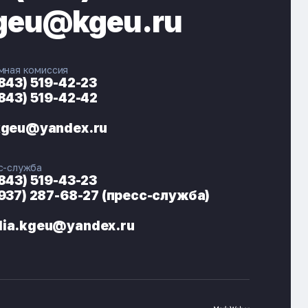
geu@kgeu.ru
мная комиссия
(843) 519-42-23
(843) 519-42-42
ЭНЕРГОКОД — ПОМОЩНИК КГЭУ
ONLINE ·
kgeu@yandex.ru
🎓 Институты
📋 Приёмная комиссия
с-служба
🏠 Общежитие
🧮 Баллы и направления
(843) 519-43-23
(937) 287-68-27 (пресс-служба)
ia.kgeu@yandex.ru