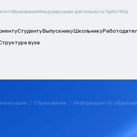
ситет
Образование
Международная деятельность
ТурбоПИШ
риенту
Студенту
Выпускнику
Школьнику
Работодате
Структура вуза
рганизации
Образование
Информация по образов