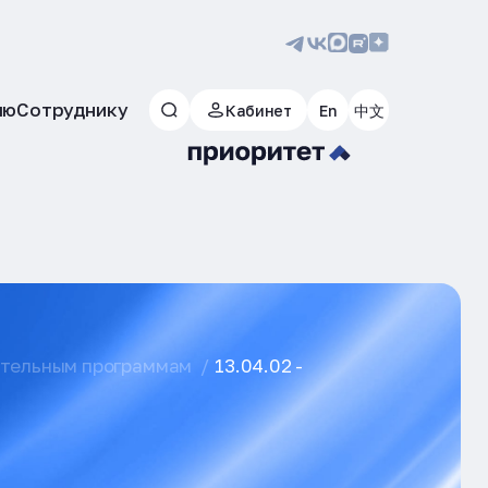
лю
Сотруднику
Кабинет
En
中文
ательным программам
13.04.02 -