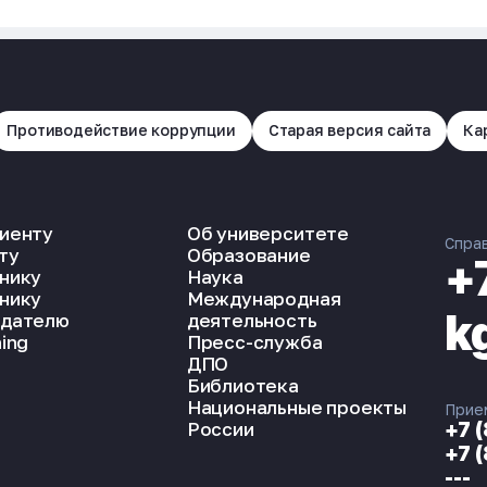
Противодействие коррупции
Старая версия сайта
Ка
иенту
Об университете
Спра
ту
Образование
+
нику
Наука
нику
Международная
k
дателю
деятельность
ing
Пресс-служба
ДПО
Библиотека
Национальные проекты
Прие
России
+7 
+7 
---