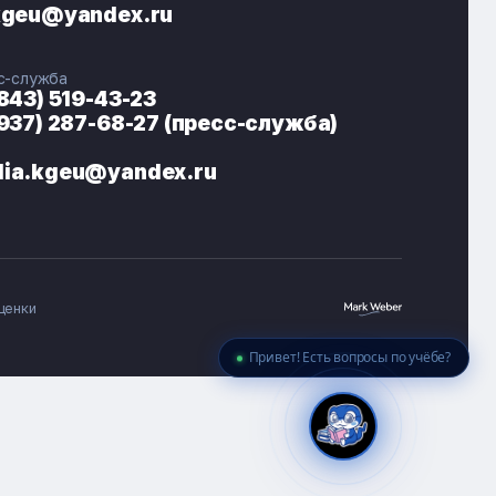
kgeu@yandex.ru
🎓 Институты
📋 Приёмная комиссия
с-служба
🏠 Общежитие
🧮 Баллы и направления
(843) 519-43-23
(937) 287-68-27 (пресс-служба)
ia.kgeu@yandex.ru
ценки
Привет! Есть вопросы по учёбе?