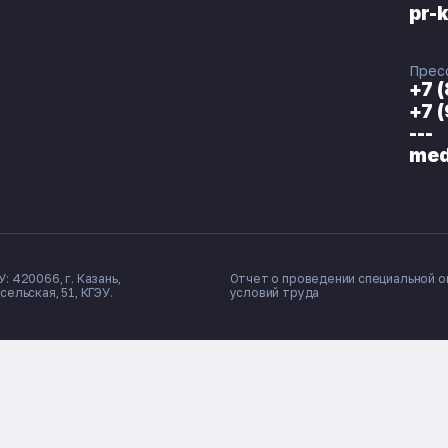
pr-
Прес
+7 
+7 
---
med
: 420066, г. Казань,
Отчет о проведении специальной о
сельская, 51, КГЭУ.
условий труда