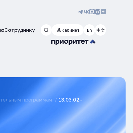
лю
Сотруднику
Кабинет
En
中文
ательным программам
13.03.02 -