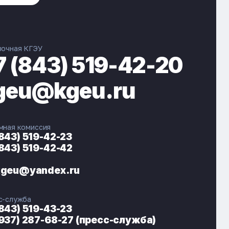
вочная КГЭУ
7 (843) 519-42-20
geu@kgeu.ru
мная комиссия
(843) 519-42-23
(843) 519-42-42
ЭНЕРГОКОД — ПОМОЩНИК КГЭУ
ONLINE ·
kgeu@yandex.ru
🎓 Институты
📋 Приёмная комиссия
с-служба
🏠 Общежитие
🧮 Баллы и направления
(843) 519-43-23
(937) 287-68-27 (пресс-служба)