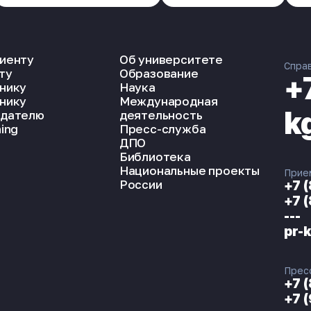
иенту
Об университете
Спра
ту
Образование
+
нику
Наука
нику
Международная
k
дателю
деятельность
ing
Пресс-служба
ДПО
Библиотека
Национальные проекты
Прие
России
+7 
+7 
---
pr-
Прес
+7 
+7 