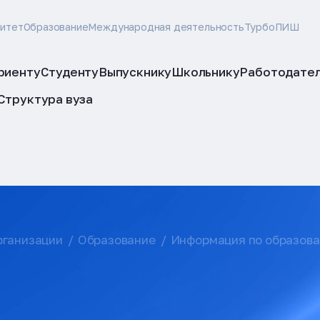
ситет
Образование
Международная деятельность
ТурбоПИШ
риенту
Студенту
Выпускнику
Школьнику
Работодате
Структура вуза
рганизации
Образование
Информация по образов