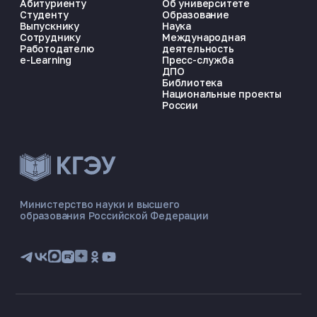
Абитуриенту
Об университете
Студенту
Образование
Выпускнику
Наука
Сотруднику
Международная
Работодателю
деятельность
e-Learning
Пресс-служба
ДПО
Библиотека
Национальные проекты
России
ЭНЕРГОКОД — ПОМОЩНИК КГЭУ
ONLINE ·
Министерство науки и высшего
образования Российской Федерации
🎓 Институты
📋 Приёмная комиссия
🏠 Общежитие
🧮 Баллы и направления