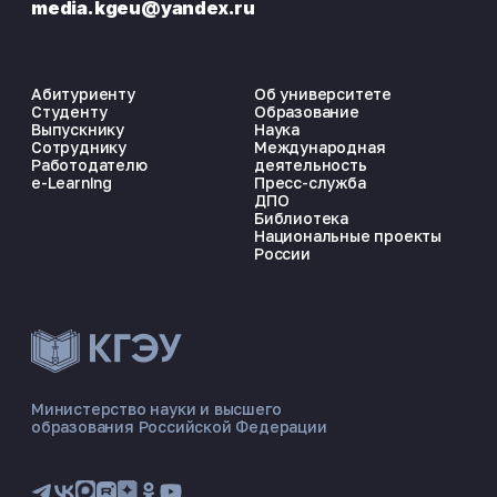
media.kgeu@yandex.ru
Абитуриенту
Об университете
Студенту
Образование
Выпускнику
Наука
Сотруднику
Международная
Работодателю
деятельность
e-Learning
Пресс-служба
ДПО
Библиотека
Национальные проекты
России
ЭНЕРГОКОД — ПОМОЩНИК КГЭУ
ONLINE ·
Министерство науки и высшего
образования Российской Федерации
🎓 Институты
📋 Приёмная комиссия
🏠 Общежитие
🧮 Баллы и направления