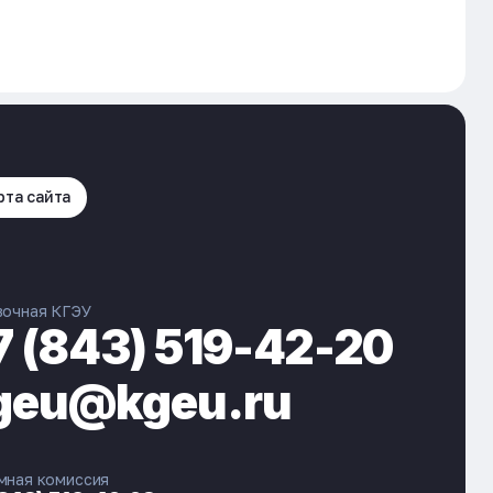
рта сайта
вочная КГЭУ
7 (843) 519-42-20
geu@kgeu.ru
мная комиссия