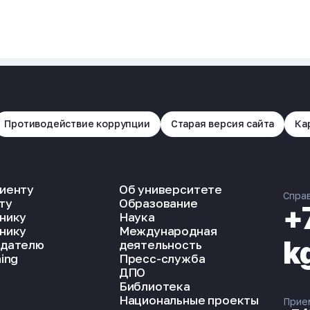
Противодействие коррупции
Старая версия сайта
Ка
иенту
Об университете
Спра
ту
Образование
+
нику
Наука
нику
Международная
k
дателю
деятельность
ing
Пресс-служба
ДПО
Библиотека
Национальные проекты
Прие