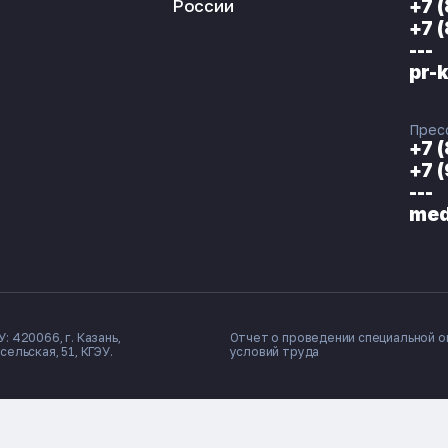
России
+7 
+7 
---
pr-
Прес
+7 
+7 
---
med
: 420066, г. Казань,
Отчет о проведении специальной о
сельская, 51, КГЭУ.
условий труда