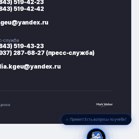
(843) 519-42-23
(843) 519-42-42
ЭНЕРГОКОД — ПОМОЩНИК КГЭУ
ONLINE ·
kgeu@yandex.ru
🎓 Институты
📋 Приёмная комиссия
с-служба
🏠 Общежитие
🧮 Баллы и направления
(843) 519-43-23
(937) 287-68-27 (пресс-служба)
ia.kgeu@yandex.ru
ценки
Привет! Есть вопросы по учёбе?