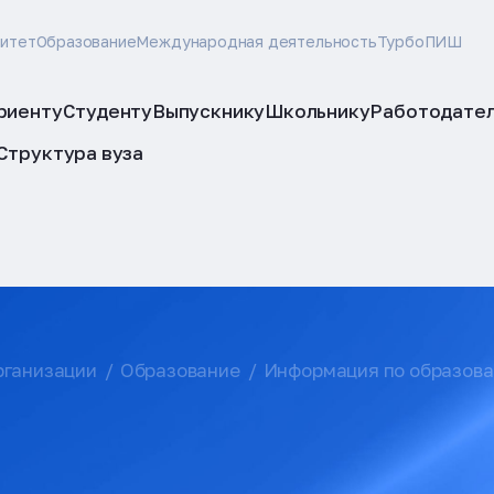
ситет
Образование
Международная деятельность
ТурбоПИШ
риенту
Студенту
Выпускнику
Школьнику
Работодате
Структура вуза
рганизации
Образование
Информация по образов