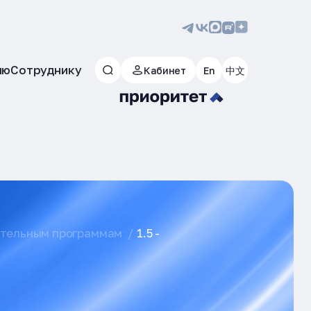
лю
Сотруднику
Кабинет
En
中文
ательным программам
1.5 -