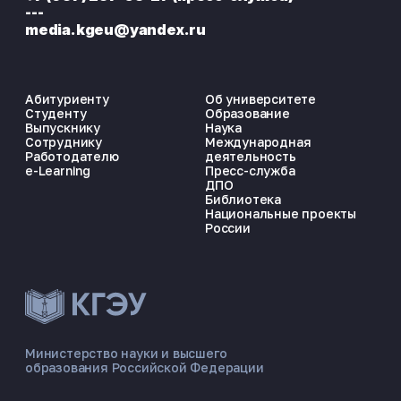
---
media.kgeu@yandex.ru
Абитуриенту
Об университете
Студенту
Образование
Выпускнику
Наука
Сотруднику
Международная
Работодателю
деятельность
e-Learning
Пресс-служба
ДПО
Библиотека
Национальные проекты
России
ЭНЕРГОКОД — ПОМОЩНИК КГЭУ
ONLINE ·
Министерство науки и высшего
образования Российской Федерации
🎓 Институты
📋 Приёмная комиссия