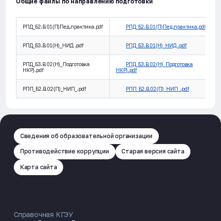
Общие файлы по направлению подготовки
РПД_Б2.В.01(П)Пед.практика.pdf
РПД_Б2.В.01(П)Пед.практика.pdf
РПД_Б3.В.01(Н)_НИД .pdf
РПД_Б3.В.01(Н)_НИД .pdf
РПД_Б3.В.02(Н)_Подготовка
РПД_Б3.В.02(Н)_Подготовка
НКР).pdf
НКР).pdf
РПП_Б2.В.02(П)_НИП_.pdf
РПП_Б2.В.02(П)_НИП_.pdf
Сведения об образовательной организации
Противодействие коррупции
Старая версия сайта
Карта сайта
Справочная КГЭУ