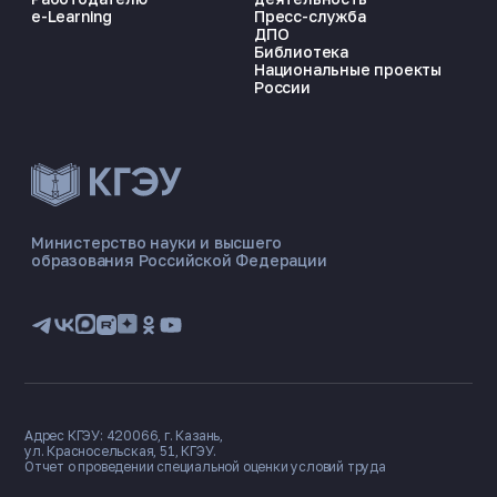
e-Learning
Пресс-служба
ДПО
Библиотека
Национальные проекты
России
ЭНЕРГОКОД — ПОМОЩНИК КГЭУ
ONLINE ·
Министерство науки и высшего
образования Российской Федерации
🎓 Институты
📋 Приёмная комиссия
🏠 Общежитие
🧮 Баллы и направления
Адрес КГЭУ: 420066, г. Казань,
ул. Красносельская, 51, КГЭУ.
Отчет о проведении специальной оценки условий труда