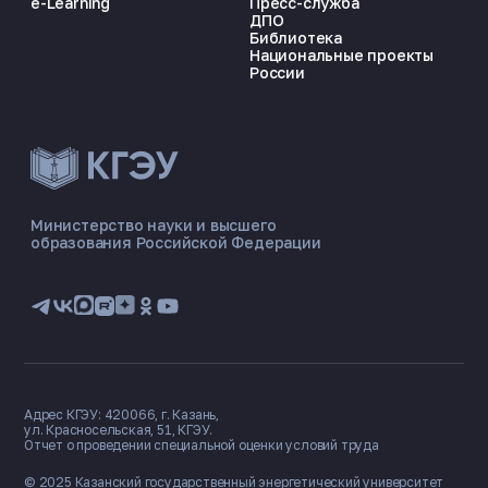
e-Learning
Пресс-служба
ДПО
Библиотека
Национальные проекты
России
ЭНЕРГОКОД — ПОМОЩНИК КГЭУ
ONLINE ·
Министерство науки и высшего
образования Российской Федерации
🎓 Институты
📋 Приёмная комиссия
🏠 Общежитие
🧮 Баллы и направления
Адрес КГЭУ: 420066, г. Казань,
ул. Красносельская, 51, КГЭУ.
Отчет о проведении специальной оценки условий труда
© 2025 Казанский государственный
энергетический университет