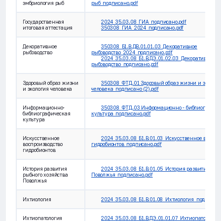
эмбриология рыб
рыб_подписано.pdf
Государственная
2024_35.03.08_ГИА_подписано.pdf
итоговая аттестация
350308_ГИА_2024_подписано.pdf
Декоративное
350308_Б1.В.ДВ.01.01.03_Декоративное
рыбоводство
рыбоводство_2024_подписано.pdf
2024_35.03.08_Б1.В.ДЭ.01.02.03_Декоративное
рыбоводство_подписано.pdf
Здоровый образ жизни
350308_ФТД.01 Здоровый образ жизни и эколог
и экология человека
человека_подписано (2).pdf
Информационно-
350308_ФТД.03 Информационно - библиографич
библиографическая
культура_подписано.pdf
культура
Искусственное
2024_35.03.08_Б1.В.01.03_Искусственное воспро
воспроизводство
гидробионтов_подписано.pdf
гидробионтов
История развития
2024_35.03.08_Б1.В.01.05_История развития рыб
рыбного хозяйства
Поволжья_подписано.pdf
Поволжья
Ихтиология
2024_35.03.08_Б1.В.01.08_Ихтиология_подписан
Ихтиопатология
2024_35.03.08_Б1.В.ДЭ.01.01.07_Ихтиопатология