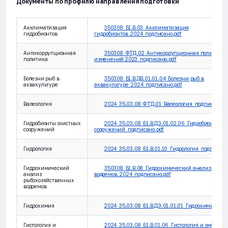
Документы по профилю направления подготовки
Акклиматизация
350308_Б1.В.03_Акклиматизация
гидробионтов
гидробионтов_2024_подписано.pdf
Антикоррупционная
350308_ФТД.02_Антикоррупционная политика с
политика
изменений 2023_подписано.pdf
Болезни рыб в
350308_Б1.В.ДВ.01.01.04_Болезни рыб в
аквакультуре
аквакультуре_2024_подписано.pdf
Валеология
2024_35.03.08_ФТД.01_Валеология_подписано.p
Гидробионты очистных
2024_35.03.08_Б1.В.ДЭ.01.02.06_Гидробионты о
сооружений
сооружений_подписано.pdf
Гидрология
2024_35.03.08_Б1.В.01.10_Гидрология_подписано
Гидрохимический
350308_Б1.В.08_Гидрохимический анализ рыбо
анализ
водоемов_2024_подписано.pdf
рыбохозяйственных
водоемов
Гидрохимия
2024_35.03.08_Б1.В.ДЭ.01.01.01_Гидрохимия_под
Гистология и
2024_35.03.08_Б1.В.01.06_Гистология и эмбриол