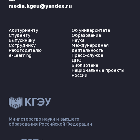
media.kgeu@yandex.ru
Абитуриенту
Об университете
Студенту
Образование
Выпускнику
Наука
Сотруднику
Международная
Работодателю
деятельность
e-Learning
Пресс-служба
ДПО
Библиотека
Национальные проекты
России
ЭНЕРГОКОД — ПОМОЩНИК КГЭУ
ONLINE ·
Министерство науки и высшего
образования Российской Федерации
🎓 Институты
📋 Приёмная комиссия
🏠 Общежитие
🧮 Баллы и направления