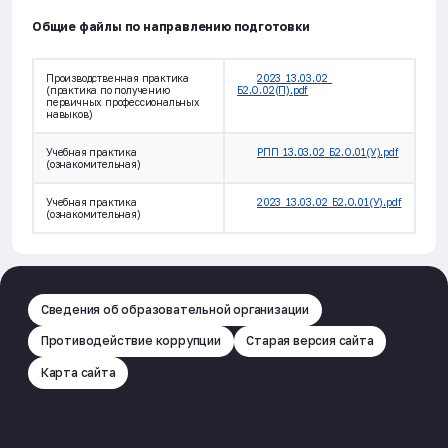
Общие файлы по направлению подготовки
Производственная практика
2023_13.03.02_
(практика по получению
Б2.О.02(П).pdf
первичных профессиональных
навыков)
Учебная практика
РПП_13.03.02_Б2.О.01(У).pdf
(ознакомительная)
Учебная практика
2023_13.03.02_Б2.О.01(У).pdf
(ознакомительная)
Сведения об образовательной организации
Противодействие коррупции
Старая версия сайта
Карта сайта