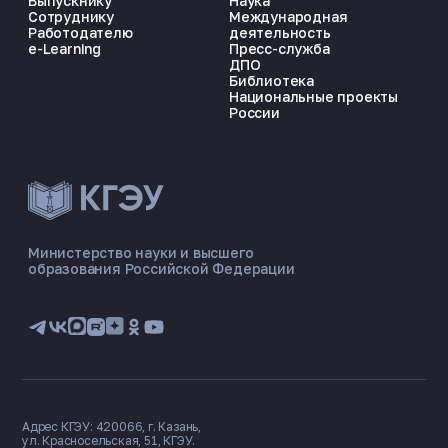
Выпускнику
Наука
Сотруднику
Международная
Работодателю
деятельность
e-Learning
Пресс-служба
ДПО
Библиотека
Национальные проекты
России
ЭНЕРГОКОД — ПОМОЩНИК КГЭУ
ONLINE ·
Министерство науки и высшего
образования Российской Федерации
🎓 Институты
📋 Приёмная комиссия
🏠 Общежитие
🧮 Баллы и направления
Адрес КГЭУ: 420066, г. Казань,
ул. Красносельская, 51, КГЭУ.