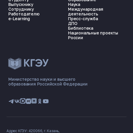
Выпускнику
Наука
Сотруднику
Международная
Работодателю
деятельность
e-Learning
Пресс-служба
ДПО
Библиотека
Национальные проекты
России
ЭНЕРГОКОД — ПОМОЩНИК КГЭУ
ONLINE ·
Министерство науки и высшего
образования Российской Федерации
🎓 Институты
📋 Приёмная комиссия
🏠 Общежитие
🧮 Баллы и направления
Адрес КГЭУ: 420066, г. Казань,