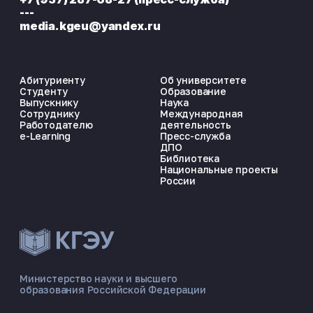
---
media.kgeu@yandex.ru
Абитуриенту
Об университете
Студенту
Образование
Выпускнику
Наука
Сотруднику
Международная
Работодателю
деятельность
e-Learning
Пресс-служба
ДПО
Библиотека
Национальные проекты
России
ЭНЕРГОКОД — ПОМОЩНИК КГЭУ
ONLINE ·
Министерство науки и высшего
образования Российской Федерации
🎓 Институты
📋 Приёмная комиссия